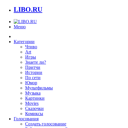
LIBO.RU
Меню
Категории
Чтиво
Art
Игры
Знаете ли?
Притчи
Истории
По сети
Юмор
Мультфильмы
Музыка
Картинки
Movies
Сказочки
Комиксы
Голосования
Создать голосование