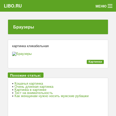
LIBO.RU
МЕНЮ
Категории
Браузеры
Голосования
Букофки
картинка кликабельная
Картинки
Похожие статьи:
•
Кошачья картинка
•
Очень длинная картинка
•
Картинка в картинке
•
Тест на внимательность
•
Как женщинам нужно носить мужские рубашки