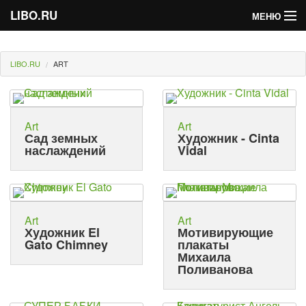
LIBO.RU
МЕНЮ
Категории
LIBO.RU
ART
Голосования
Букофки
Art
Art
Сад земных
Художник - Cinta
наслаждений
Vidal
Art
Art
Художник El
Мотивирующие
Gato Chimney
плакаты
Михаила
Поливанова