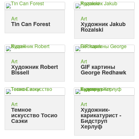
Art
Art
Tin Can Forest
Художник Jakub
Rozalski
Art
Art
Художник Robert
GIF картины
Bissell
George Redhawk
Art
Art
Темное
Художник-
искусство Тосио
карикатурист -
Саэки
Бидструп
Херлуф