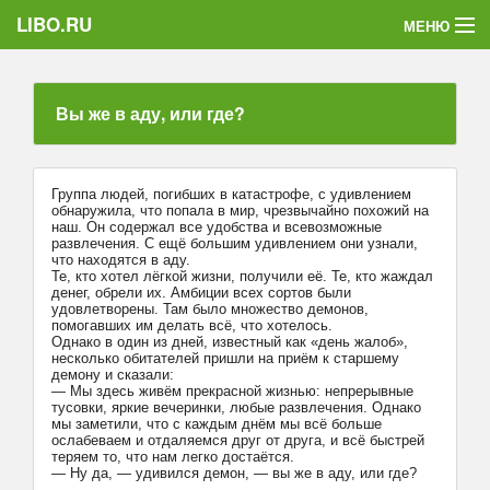
LIBO.RU
МЕНЮ
Категории
Вы же в аду, или где?
Голосования
Букофки
Группа людей, погибших в катастрофе, с удивлением
обнаружила, что попала в мир, чрезвычайно похожий на
наш. Он содержал все удобства и всевозможные
развлечения. С ещё большим удивлением они узнали,
что находятся в аду.
Те, кто хотел лёгкой жизни, получили её. Те, кто жаждал
денег, обрели их. Амбиции всех сортов были
удовлетворены. Там было множество демонов,
помогавших им делать всё, что хотелось.
Однако в один из дней, известный как «день жалоб»,
несколько обитателей пришли на приём к старшему
демону и сказали:
— Мы здесь живём прекрасной жизнью: непрерывные
тусовки, яркие вечеринки, любые развлечения. Однако
мы заметили, что с каждым днём мы всё больше
ослабеваем и отдаляемся друг от друга, и всё быстрей
теряем то, что нам легко достаётся.
— Ну да, — удивился демон, — вы же в аду, или где?