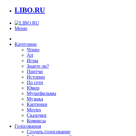
LIBO.RU
Меню
Категории
Чтиво
Art
Игры
Знаете ли?
Притчи
Истории
По сети
Юмор
Мультфильмы
Музыка
Картинки
Movies
Сказочки
Комиксы
Голосования
Создать голосование