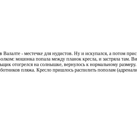
Валалте - местечке для нудистов. Ну и искупался, а потом прис
волком: мошонка попала между планок кресла, и застряла там. В
ьщик отогрелся на солнышке, вернулось к нормальному размеру. 
аботников пляжа. Кресло пришлось распилить пополам (адреналина