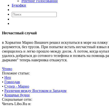
Рейтинг голосований
Букофки
Несчастный случай
в Хорватии Марио Вишнич решил искупаться в море на пляжу в 
разумеется, без трусов. При попытке встать несчастный взвыл 
сморщилось и легко прошло между досок. А потом, когда купал
удалось добраться до сотового телефона и позвать на помощь р
дырками" теперь наверняка откажутся.
Чтиво
Похожие статьи:
•
Нео
•
Говнодав
•
Супер - Марио
•
Различия между Востоком и Западом
•
Кошачьи будни
Социальные сети:
Читать Libo.Ru в: