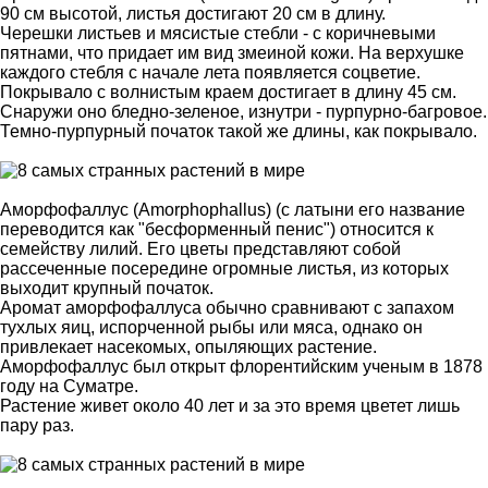
90 см высотой, листья достигают 20 см в длину.
Черешки листьев и мясистые стебли - с коричневыми
пятнами, что придает им вид змеиной кожи. На верхушке
каждого стебля с начале лета появляется соцветие.
Покрывало с волнистым краем достигает в длину 45 см.
Снаружи оно бледно-зеленое, изнутри - пурпурно-багровое.
Темно-пурпурный початок такой же длины, как покрывало.
Аморфофаллус (Amorphophallus) (с латыни его название
переводится как "бесформенный пенис") относится к
семейству лилий. Его цветы представляют собой
рассеченные посередине огромные листья, из которых
выходит крупный початок.
Аромат аморфофаллуса обычно сравнивают с запахом
тухлых яиц, испорченной рыбы или мяса, однако он
привлекает насекомых, опыляющих растение.
Аморфофаллус был открыт флорентийским ученым в 1878
году на Суматре.
Растение живет около 40 лет и за это время цветет лишь
пару раз.