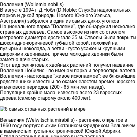
Воллемия (Wollemia nobilis)
В августе 1994 г. Д.Нобл (D.Noble; Служба национальных
парков и дикой природы Нового Южного Уэльса,
Австралия) забрался в один из самых диких уголков
Национального парка "Воллеми", где обнаружил несколько
странных деревьев. Самое высокое из них со стволом
метрового диаметра достигало 35 м. Стволы были покрыты
шоколадно-коричневой губчатой корой, похожей на
пузырьки шоколада, а ветви - густо усажены крупными
широкими хвоинками, причем молодые хвоинки были
заметно ярче старых.
Этот вид реликтовых хвойных растений получил название
Воллемия Нобилис - по именам парка и первооткрывателя.
Воллемия - настоящее "живое ископаемое"; ее ближайшие
родственники известны по окаменелостям времен юрского
и мелового периодов (200 - 65 млн лет назад).
Популяция крайне мала: известно всего 23 взрослых
дерева (самому старому около 400 лет).
Вельвичия (Welwitschia mirabilis) - растение, открытое в
1860 году португальским ботаником Фридрихом Вельвичем
в каменистых пустынях тропической Южной Африки.
Ствол растения лишь немного выступает над