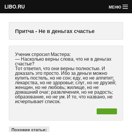
LIBO.RU
МЕНЮ
Категории
Притча - Не в деньгах счастье
Голосования
Букофки
Ученик спросил Мастера:
— Насколько верны слова, что не в деньгах
счастье?
Тот ответил, что они верны полностью. И
доказать это просто. Ибо за деньги можно
купить постель, но не сон; еду, но не аппетит;
лекарства, но не здоровье; слуг, но не друзей;
женщин, но не любовь; жилище, но не
домашний очаг; развлечения, но не радость;
образование, но не ум. И то, что названо, не
исчерпывает список.
Притчи
Похожие статьи: