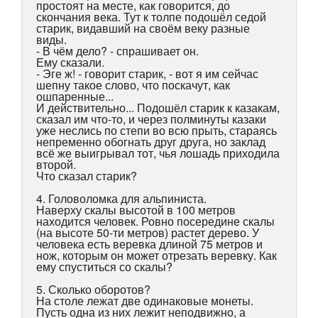
простоят на месте, как говорится, до
скончания века. Тут к толпе подошёл седой
старик, видавший на своём веку разные
виды.
- В чём дело? - спрашивает он.
Ему сказали.
- Эге ж! - говорит старик, - вот я им сейчас
шепну такое слово, что поскачут, как
ошпаренные...
И действительно... Подошёл старик к казакам,
сказал им что-то, и через полминуты казаки
уже неслись по степи во всю прыть, стараясь
непременно обогнать друг друга, но заклад
всё же выигрывал тот, чья лошадь приходила
второй.
Что сказал старик?
4. Головоломка для альпиниста.
Наверху скалы высотой в 100 метров
находится человек. Ровно посередине скалы
(на высоте 50-ти метров) растет дерево. У
человека есть веревка длиной 75 метров и
нож, которым он может отрезать веревку. Как
ему спуститься со скалы?
5. Сколько оборотов?
На столе лежат две одинаковые монеты.
Пусть одна из них лежит неподвижно, а