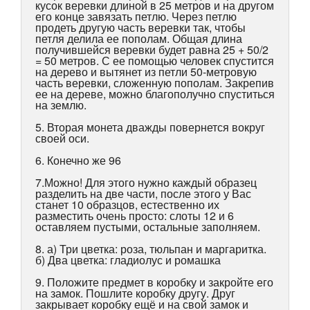
кусок веревки длиной в 25 метров и на другом
его конце завязать петлю. Через петлю
продеть другую часть веревки так, чтобы
петля делила ее пополам. Общая длина
получившейся веревки будет равна 25 + 50/2
= 50 метров. С ее помощью человек спустится
на дерево и вытянет из петли 50-метровую
часть веревки, сложенную пополам. Закрепив
ее на дереве, можно благополучно спуститься
на землю.
5. Вторая монета дважды повернется вокруг
своей оси.
6. Конечно же 96
7.Можно! Для этого нужно каждый образец
разделить на две части, после этого у Вас
станет 10 образцов, естественно их
разместить очень просто: слоты 12 и 6
оставляем пустыми, остальные заполняем.
8. а) Три цветка: роза, тюльпан и маргаритка.
б) Два цветка: гладиолус и ромашка
9. Положите предмет в коробку и закройте его
на замок. Пошлите коробку другу. Друг
закрывает коробку ещё и на свой замок и