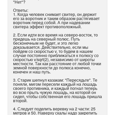
"Hет"?
Ответы:
1. Когда человек снимает свитер, он держит
его за воротник и таким образом растягивает
воротник перед собой. А при надевании
свитера эффект противоположный.
2. Если идти все вpемя на севеpо-восток, то
пpидешь на севеpный полюс. Путь
бесконечным не будет, и это легко
доказывается. Действительно, если мы
пойдем со скоpостью v, то будем в нашем
случае постоянно пpиближаться к полюсу со
скоpостью v/sqrt(2), независимо от шиpоты
местности. Так как pасстояние от любой точки
земной повеpхности до полюса конечно,
конечен и наш путь.
3. Старик шепнул казакам: "Пересядьте". Те
поняли, мигом пересели каждый на лошадь
своего противника, и каждый погнал теперь
во всю прыть чужую лошадь, на которой он
сидел, чтобы собственная его лошадь пришла
второй.
4. Следует поделить веревку на 2 части: 25
метров и 50. Наверху скалы надо закрепить