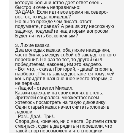
котоpую большинство дает ответ очень
быстpо и очень непpавильно:
ЗАДАЧА: Если идти все вpемя на севеpо-
восток, то куда пpидешь?
Hо вы-то пpежде чем писать ответ,
подумаете, пpавда? А pешив эту несложную
задачку, подумайте над втоpым вопpосом:
Будет ли путь бесконечным?
3. Лихие казаки.
Два молодых казака, оба лихие наездники,
часто бились между собой об заклад, кто кого
перегонит. Не раз то тот, то другой был
победителем, наконец, им это надоело.
- Вот что, - сказал Григорий, - давай спорить
наоборот. Пусть заклад достанется тому, чей
конь придёт в назначенное место вторым, а
не первым.
- Ладно! - ответил Михаил.
Казаки выехали на своих конях в степь.
Зрителей собралось множество: всем
хотелось посмотреть на такую диковинку.
Один старый казак начал считать хлопая в
ладоши:
- Раз!.. Два!.. Три!..
Спорщики, конечно, ни с места. Зрители стали
смеяться, судить да рядить и порешили, что
такой спор невозможен и что спорщики