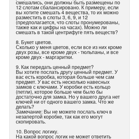
смешались, они должны быть размещены по
12 слотам сбалансировано. К примеру, если
вы хотите смешать 4 вещества, то их можно
разместить в слоты 3, 6, 9, и 12
(предполагается, что слоты пронумерованы,
также как и цифры на часах). Можно ли
смешать в такой центрифуге пять веществ?
8. Букет цветов.
Сколько у меня цветов, если все из них кроме
двух розы, все кроме двух - тюльпаны, и все
кроме двух - маргаритки.
9. Как передать ценный предмет?
Вы хотите послать другу ценный предмет. У
вас есть коробка, которая больше чем сам
предмет. У вас есть несколько навесных
замков с ключами. У коробки есть кольцо
(петли), которое больше чем было бы
достаточно для замка. Но у вашего друга нет
ключей ни от одного вашего замка. Что же
делать?
Замечание: Вы не можете послать ключ в
незапертой коробке, так как его могут
скопировать.
10. Вопрос логику.
Hа какой вопрос логик не может ответить