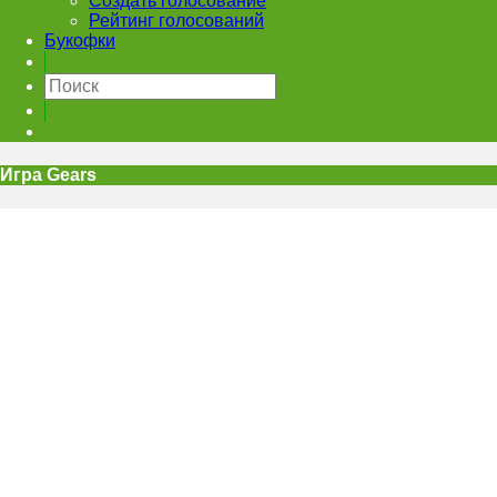
Создать голосование
Рейтинг голосований
Букофки
Игра Gears