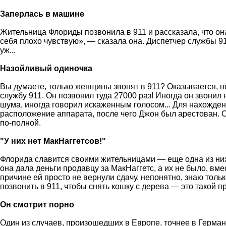
Заперлась в машине
Жительница Флориды позвонила в 911 и рассказала, что она
себя плохо чувствую», — сказала она. Диспетчер службы 91
уж...
Назойливый одиночка
Вы думаете, только женщины звонят в 911? Оказывается, н
службу 911. Он позвонил туда 27000 раз! Иногда он звонил 
шума, иногда говорил искаженным голосом... Для нахожд
расположение аппарата, после чего Джон был арестован. 
по-полной.
"У них нет МакНаггетсов!"
Флорида славится своими жительницами — еще одна из них п
она дала деньги продавцу за МакНаггетс, а их не было, вм
причине ей просто не вернули сдачу, непонятно, знаю толь
позвонить в 911, чтобы снять кошку с дерева — это такой п
Он смотрит порно
Один из случаев, произошедших в Европе, точнее в Герман