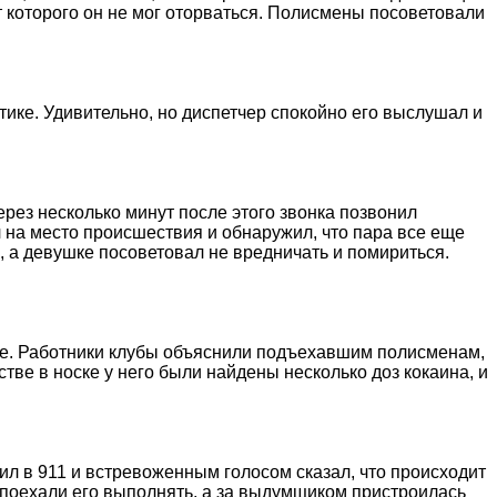
т которого он не мог оторваться. Полисмены посоветовали
ике. Удивительно, но диспетчер спокойно его выслушал и
ерез несколько минут после этого звонка позвонил
л на место происшествия и обнаружил, что пара все еще
, а девушке посоветовал не вредничать и помириться.
ribe. Работники клубы объяснили подъехавшим полисменам,
тве в носке у него были найдены несколько доз кокаина, и
ил в 911 и встревоженным голосом сказал, что происходит
 поехали его выполнять, а за выдумщиком пристроилась