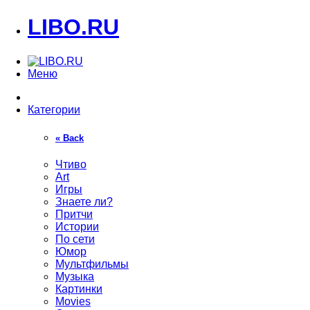
LIBO.RU
Меню
Категории
« Back
Чтиво
Art
Игры
Знаете ли?
Притчи
Истории
По сети
Юмор
Мультфильмы
Музыка
Картинки
Movies