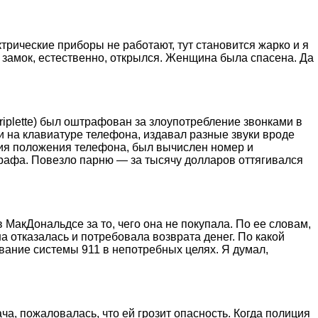
трические приборы не работают, тут становится жарко и я
о замок, естественно, открылся. Женщина была спасена. Да
riplette) был оштрафован за злоупотребление звонками в
ми на клавиатуре телефона, издавал разные звуки вроде
ния положения телефона, был вычислен номер и
трафа. Повезло парню — за тысячу долларов оттягивался
МакДональдсе за то, чего она не покупала. По ее словам,
на отказалась и потребовала возврата денег. По какой
ование системы 911 в непотребных целях. Я думал,
а, пожаловалась, что ей грозит опасность. Когда полиция