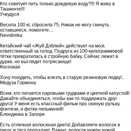
Кто советует пить только дождевую воду?!!! Я живу в
Ташкенте!!!
Учкудуся
Весила 100 кг, сбросила 75. Никак не могу скинуть
оставшееся, помогите…
Nevidimka
Китайский чай «Жуй Дэблюй» действует на мозг,
ответственный за голод. Подруга из 100-килограммовой
тётки превратилась в стройную бабку. Сейчас лежит в
дурке, но выглядит потрясающе!
Косоокая
Хочу похудеть, чтобы влезть в старую резиновую лодку!..
Медуза Гормона
Всем, кто питается паровыми грудками и цветной капустой!
Давайте объединяться, чтобы как-то поддержать друг
друга! У меня есть классный фильм про свиную рульку,
фэнтези, и фотки пельменей!
Блондинка в Запоре
Есть отличная волосяная диета! Добавляете волосок в
пищу, и тяга пропадает. Важно: волосок нужен чужой,