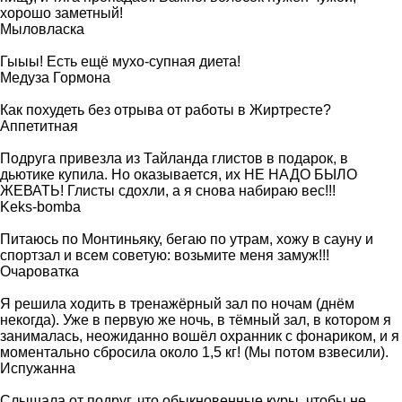
хорошо заметный!
Мыловласка
Гыыы! Есть ещё мухо-супная диета!
Медуза Гормона
Как похудеть без отрыва от работы в Жиртресте?
Аппетитная
Подруга привезла из Тайланда глистов в подарок, в
дьютике купила. Но оказывается, их НЕ НАДО БЫЛО
ЖЕВАТЬ! Глисты сдохли, а я снова набираю вес!!!
Keks-bomba
Питаюсь по Монтиньяку, бегаю по утрам, хожу в сауну и
спортзал и всем советую: возьмите меня замуж!!!
Очароватка
Я решила ходить в тренажёрный зал по ночам (днём
некогда). Уже в первую же ночь, в тёмный зал, в котором я
занималась, неожиданно вошёл охранник с фонариком, и я
моментально сбросила около 1,5 кг! (Мы потом взвесили).
Испужанна
Слышала от подруг, что обыкновенные куры, чтобы не