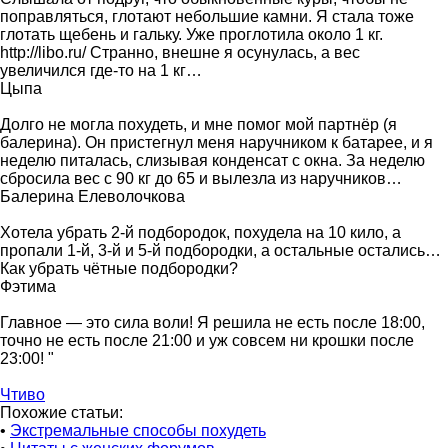
поправляться, глотают небольшие камни. Я стала тоже
глотать щебень и гальку. Уже проглотила около 1 кг.
http://libo.ru/ Странно, внешне я осунулась, а вес
увеличился где-то на 1 кг…
Цыпа
Долго не могла похудеть, и мне помог мой партнёр (я
балерина). Он пристегнул меня наручником к батарее, и я
неделю питалась, слизывая конденсат с окна. За неделю
сбросила вес с 90 кг до 65 и вылезла из наручников…
Балерина Елеволочкова
Хотела убрать 2-й подбородок, похудела на 10 кило, а
пропали 1-й, 3-й и 5-й подбородки, а остальные остались…
Как убрать чётные подбородки?
Фэтима
Главное — это сила воли! Я решила не есть после 18:00,
точно не есть после 21:00 и уж совсем ни крошки после
23:00! "
Чтиво
Похожие статьи:
•
Экстремальные способы похудеть