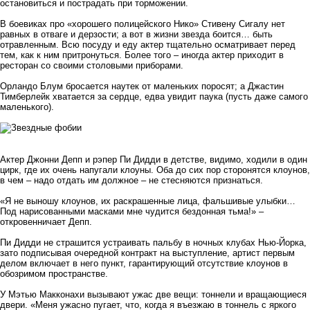
остановиться и пострадать при торможении.
В боевиках про «хорошего полицейского Нико» Стивену Сигалу нет
равных в отваге и дерзости; а вот в жизни звезда боится… быть
отравленным. Всю посуду и еду актер тщательно осматривает перед
тем, как к ним притронуться. Более того – иногда актер приходит в
ресторан со своими столовыми приборами.
Орландо Блум бросается наутек от маленьких поросят; а Джастин
Тимберлейк хватается за сердце, едва увидит паука (пусть даже самого
маленького).
Актер Джонни Депп и рэпер Пи Дидди в детстве, видимо, ходили в один
цирк, где их очень напугали клоуны. Оба до сих пор сторонятся клоунов,
в чем – надо отдать им должное – не стесняются признаться.
«Я не выношу клоунов, их раскрашенные лица, фальшивые улыбки…
Под нарисованными масками мне чудится бездонная тьма!» –
откровенничает Депп.
Пи Дидди не страшится устраивать пальбу в ночных клубах Нью-Йорка,
зато подписывая очередной контракт на выступление, артист первым
делом включает в него пункт, гарантирующий отсутствие клоунов в
обозримом пространстве.
У Мэтью Макконахи вызывают ужас две вещи: тоннели и вращающиеся
двери. «Меня ужасно пугает, что, когда я въезжаю в тоннель с яркого