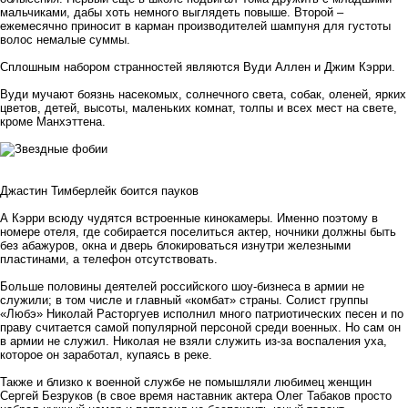
мальчиками, дабы хоть немного выглядеть повыше. Второй –
ежемесячно приносит в карман производителей шампуня для густоты
волос немалые суммы.
Сплошным набором странностей являются Вуди Аллен и Джим Кэрри.
Вуди мучают боязнь насекомых, солнечного света, собак, оленей, ярких
цветов, детей, высоты, маленьких комнат, толпы и всех мест на свете,
кроме Манхэттена.
Джастин Тимберлейк боится пауков
А Кэрри всюду чудятся встроенные кинокамеры. Именно поэтому в
номере отеля, где собирается поселиться актер, ночники должны быть
без абажуров, окна и дверь блокироваться изнутри железными
пластинами, а телефон отсутствовать.
Больше половины деятелей российского шоу-бизнеса в армии не
служили; в том числе и главный «комбат» страны. Cолист группы
«Любэ» Николай Расторгуев исполнил много патриотических песен и по
праву считается самой популярной персоной среди военных. Но сам он
в армии не служил. Николая не взяли служить из-за воспаления уха,
которое он заработал, купаясь в реке.
Также и близко к военной службе не помышляли любимец женщин
Сергей Безруков (в свое время наставник актера Олег Табаков просто