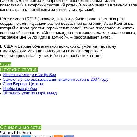
набрал нужный номер и попросил не беспокоить юный талант
повестками) и актерский состав «9 роты» (а мы-то рыдали в темном зале
кинотеатра над погибшими за отчизну солдатами!).
Секс-символ СССР (впрочем, актер и сейчас продолжает покорять
сердца поклонниц самой разной возрастной категории) Ивар Калныньш
который сыграл десятки героических ролей, также предпочел избежать
военной обязанности: «Меня никогда не интересовала карьера военного,
так зачем мне было идти в армию?», – рассказывает актер.
В США и Европе обязательной воинской службы нет, поэтому
голливудским мачо не приходится покупать справки с
«непригодностью» – у них и без того проблем хватает.
Чтиво
Похожие статьи:
•
Известные люди и их фобии
•
Самые глупые высказывания знаменитостей в 2007 году
•
Сара Бернар. Цитаты.
•
Необычные фобии
•
10 гадких утят из мира звезд
Социальные сети:
Читать Libo.Ru в: