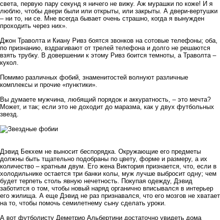
света, первую пару секунд я ничего не вижу. Аж мурашки по коже! И я
люблю, чтобы двери были или открыты, или закрыты. А двери-вертушки
– ни то, ни се. Мне всегда бывает очень страшно, когда я вынужден
проходить через них».
Джон Траволта и Киану Ривз боятся звонков на сотовые телефоны; оба,
по признанию, вздрагивают от трелей телефона и долго не решаются
взять трубку. В довершении к этому Ривз боится темноты, а Траволта –
кукол.
Помимо различных фобий, знаменитостей волнуют различные
комплексы и прочие «пунктики».
Вы думаете мужчина, любящий порядок и аккуратность, – это мечта?
Может, и так; если это не доходит до маразма, как у двух футбольных
звезд.
Дэвид Бекхем не выносит беспорядка. Окружающие его предметы
должны быть тщательно подобраны по цвету, форме и размеру, а их
количество – кратным двум. Его жена Виктория признается, что, если в
холодильнике остается три банки колы, муж лучше выбросит одну; чем
будет терпеть столь явную нечетность. Покупая одежду, Дэвид
заботится о том, чтобы новый наряд органично вписывался в интерьер
его жилища. А еще Дэвид не раз признавался, что его мозгов не хватает
на то, чтобы помочь семилетнему сыну сделать уроки.
А вот футболисту Деметрио Альбертини достаточно увидеть дома