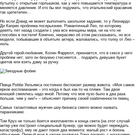
бутылку с открытым горлышком, как у него повышается температура и
меняется давление. И кто бы мог подумать, что итальянский красавчик
так щепетилен…
Но если Дэвид не может выполнить школьное задание, то у Леонардо
Ди Каприо проблема посерьезнее. Романтичный Лео, по которому
девять лет назад сходили с ума все женщины мира, ни на что не
способен в постели! Конечно, некрасиво об этом рассказывать, но все
модели, побывавшие в объятьях актера, жаловались, что толку от Лео –
ноль.
Другой герой-любовник, Колин Фаррелл, признается, что в сексе у него
проблем нет; зато он безумно стесняется… подарить девушке букет
цветов или взять даму за ручку.
Певца Робби Уильямса постоянно беспокоит размер живота. «Моя самое
яркое воспоминание – это когда я был как-то на пляже. Там двое
юношей смеялись надо мной. Потому что мое пузо было в два раза
больше, чем у них!» – объясняет причину своей озабоченности певец.
Самых талантливых мужчин шоу-бизнеса смело можно назвать
параноиками.
Том Круз не только боится инопланетян и конца света (на этот случай
актер уже построил специальный бункер, где можно будет переждать
катастрофу); ему не дают покоя два момента: малый рост и боязнь
облысения. Первый еще в школе подвигал Тома дружить с младшими