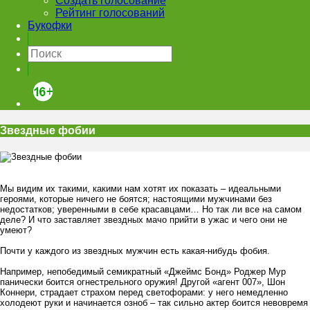
Создать голосование
Рейтинг голосований
Букофки
Звездные фобии
Мы видим их такими, какими нам хотят их показать – идеальными
героями, которые ничего не боятся; настоящими мужчинами без
недостатков; уверенными в себе красавцами… Но так ли все на самом
деле? И что заставляет звездных мачо прийти в ужас и чего они не
умеют?
Почти у каждого из звездных мужчин есть какая-нибудь фобия.
Например, непобедимый семикратный «Джеймс Бонд» Роджер Мур
панически боится огнестрельного оружия! Другой «агент 007», Шон
Коннери, страдает страхом перед светофорами: у него немедленно
холодеют руки и начинается озноб – так сильно актер боится невовремя