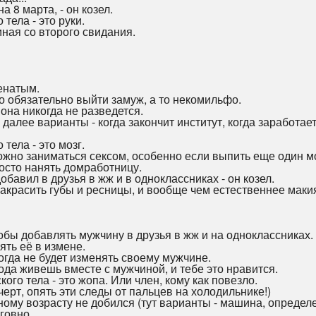
а 8 марта, - он козел.
тела - это руки.
ная со второго свидания.
женатым.
о обязательно выйти замуж, а то некомильфо.
о она никогда не разведется.
. далее варианты - когда закончит институт, когда заработае
тела - это мозг.
ожно заниматься сексом, особенно если выпить еще один м
росто нанять домработницу.
обавил в друзья в жж и в одноклассниках - он козел.
накрасить губы и ресницы, и вообще чем естественнее маки
чтобы добавлять мужчину в друзья в жж и на одноклассниках.
нять её в измене.
когда не будет изменять своему мужчине.
года живешь вместе с мужчиной, и тебе это нравится.
кого тела - это жопа. Или член, кому как повезло.
 (черт, опять эти следы от пальцев на холодильнике!)
ному возрасту не добился (тут варианты - машина, определен
говно.