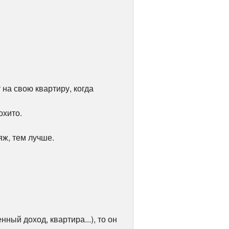
т на свою квартиру, когда
охито.
яж, тем лучше.
ный доход, квартира...), то он