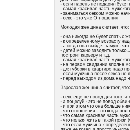
- если парень не подарил букет н
- самая красивая часть мужского 
- заниматься сексом можно начи
- секс - это уже Отношения.
Молодая женщина считает, что:
- она никогда не будет спать с 
- к определенному возрасту над
- а когда она выйдет замуж - чт
- детей можно заводить только..
построит карьеру и т.д.
- самая красивая часть мужского 
- на первом свидании вполне м
- для уборки в квартире надо п
- если мужчина после секса не д
- перед выходом из дома надо 
Взрослая женщина считает, что:
- секс еще не повод для того, 
- а поцелуй - это не повод обви
- и при этом что она больше ни
- что отношения - это когда пол
- что самая красивая часть мужс
- что нельзя жить в такой грязи
- что если мужчина к определен
даже не козел, а просто унылое 