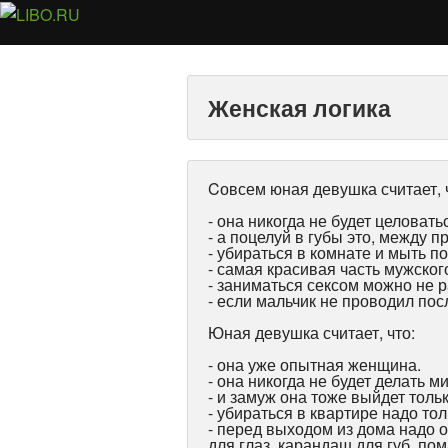
Женская логика
Cовсем юная девушка считает, 
- она никогда не будет целовать
- а поцелуй в губы это, между 
- убираться в комнате и мыть п
- самая красивая часть мужского 
- заниматься сексом можно не р
- если мальчик не проводил посл
Юная девушка считает, что:
- она уже опытная женщина.
- она никогда не будет делать 
- и замуж она тоже выйдет толь
- убираться в квартире надо тол
- перед выходом из дома надо о
для глаз, карандаш для губ, пом