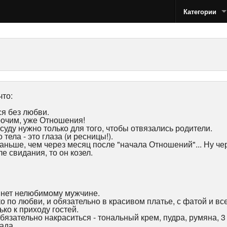
Категории
что:
ся без любви.
прочим, уже Отношения!
осуду нужно только для того, чтобы отвязались родители.
тела - это глаза (и ресницы!).
аньше, чем через месяц после "начала Отношений"... Ну чер
е свидания, то он козел.
минет нелюбимому мужчине.
ко по любви, и обязательно в красивом платье, с фатой и в
ько к приходу гостей.
бязательно накраситься - тональный крем, пудра, румяна, 3
ада...