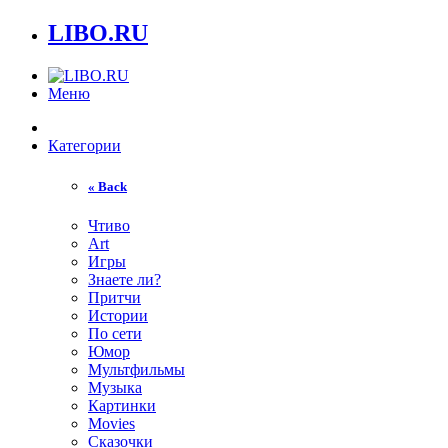
LIBO.RU
Меню
Категории
« Back
Чтиво
Art
Игры
Знаете ли?
Притчи
Истории
По сети
Юмор
Мультфильмы
Музыка
Картинки
Movies
Сказочки