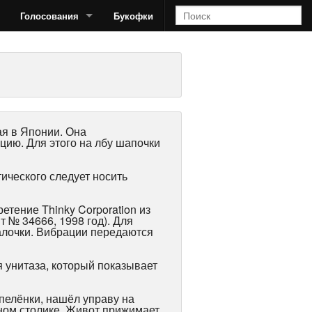
Голосования
Букофки
ая в Японии. Она
цию. Для этого на лбу шапочки
ического следует носить
етение Thinky Corporation из
 № 34666, 1998 год). Для
алочки. Вибрации передаются
 унитаза, который показывает
 пелёнки, нашёл управу на
ном столике. Живот прижимает