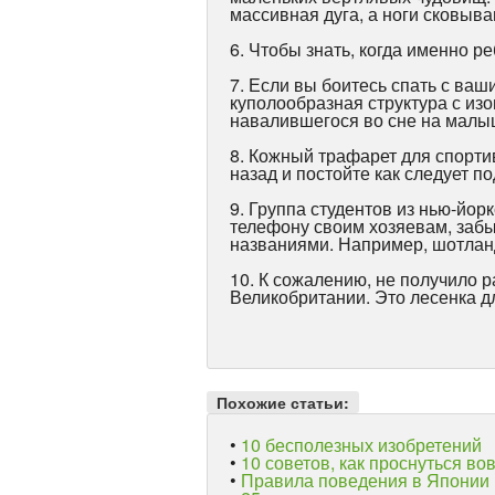
массивная дуга, а ноги сковыв
6. Чтобы знать, когда именно р
7. Если вы боитесь спать с ваш
куполообразная структура с из
навалившегося во сне на малы
8. Кожный трафарет для спорти
назад и постойте как следует п
9. Группа студентов из нью-йор
телефону своим хозяевам, забы
названиями. Например, шотланд
10. К сожалению, не получило 
Великобритании. Это лесенка д
Похожие статьи:
•
10 бесполезных изобретений
•
10 советов, как проснуться во
•
Правила поведения в Японии