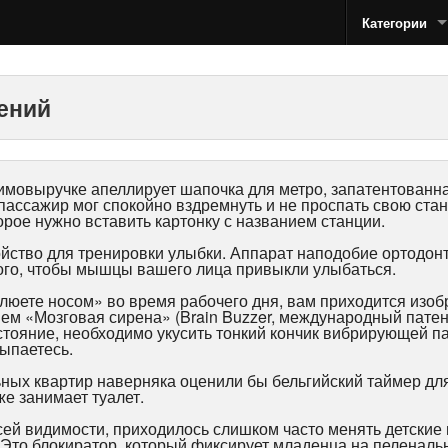
Категории
тений
заимовыручке апеллирует шапочка для метро, запатентованн
пассажир мог спокойно вздремнуть и не проспать свою стан
орое нужно вставить картонку с названием станции.
ойство для тренировки улыбки. Аппарат наподобие ортодонт
того, чтобы мышцы вашего лица привыкли улыбаться.
люете носом» во время рабочего дня, вам приходится изобр
ем «Мозговая сирена» (Brain Buzzer, международный патент
стояние, необходимо укусить тонкий кончик вибрирующей п
сыпаетесь.
ных квартир наверняка оценили бы бельгийский таймер для
же занимает туалет.
всей видимости, приходилось слишком часто менять детские
Это блокиратор, который фиксирует младенца на пеленаль