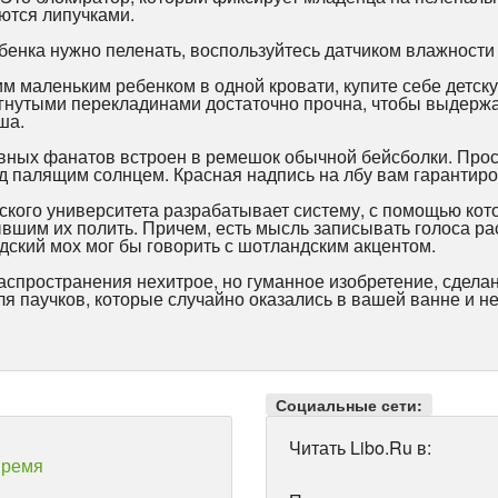
аются липучками.
ебенка нужно пеленать, воспользуйтесь датчиком влажности
им маленьким ребенком в одной кровати, купите себе детск
огнутыми перекладинами достаточно прочна, чтобы выдержа
ша.
вных фанатов встроен в ремешок обычной бейсболки. Прос
од палящим солнцем. Красная надпись на лбу вам гарантиро
кского университета разрабатывает систему, с помощью кот
вшим их полить. Причем, есть мысль записывать голоса рас
ский мох мог бы говорить с шотландским акцентом.
распространения нехитрое, но гуманное изобретение, сдела
ля паучков, которые случайно оказались в вашей ванне и не
Социальные сети:
Читать Libo.Ru в:
время