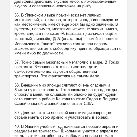
дельфина довольно вкусное мясо, с ярковыраженным
вкусом и совершенно непохожее на рыбу.
36. В Японском языке практически нет личных
местоимений, а те слова, которые иногда используются
как местоимения, имеют ещё хотя бы одно значение. В
русском, например, местоимение «я» не значит ничего,
кроме «я», а в японском 私 (ваташи, я) означает ещё и
«частный, личный»; 貴方 (аната, вы) — «мой господин».
Использовать “аната” вежливо только при первом
знакомстве, затем к собеседнику принято обращаться по
имени либо по должности.
37. Токио самый безопасный мегаполис в мире. В Токио
настолько безопасно, что шестилетние дети
самостоятельно пользуются общественным
транспортом. Это фантастика на самом деле.
38. Внешний мир японцы считают очень опасным и
боятся путешествовать. Так знакомая японка однажды
спросила меня, не слишком ли опасно ей будет одной
остановится в районе Кенсингтонских Садов в Лондоне.
Самой опасной страной они считают США.
39. Девятая статья японской конституции запрещает
стране иметь свою армию и участвовать в войнах.
40. В Японии учебный год начинается первого апреля и
разделён на триместры. Школьники учатся с апреля по
июль, затем сентября по декабрь и с января по март.