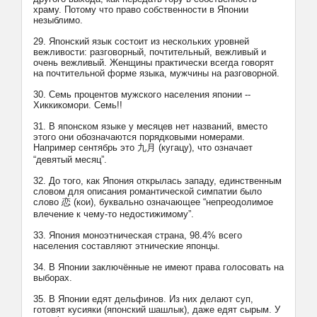
храму. Потому что право собственности в Японии
незыблимо.
29. Японский язык состоит из нескольких уровней
вежливости: разговорный, почтительный, вежливый и
очень вежливый. Женщины практически всегда говорят
на почтительной форме языка, мужчины на разговорной.
30. Семь процентов мужского населения японии --
Хиккикомори. Семь!!
31. В японском языке у месяцев нет названий, вместо
этого они обозначаются порядковыми номерами.
Например сентябрь это 九月 (кугацу), что означает
“девятый месяц”.
32. До того, как Япония открылась западу, единственным
словом для описания романтической симпатии было
слово 恋 (кои), буквально означающее “непреодолимое
влечение к чему-то недостижимому”.
33. Япония моноэтническая страна, 98.4% всего
населения составляют этнические японцы.
34. В Японии заключённые не имеют права голосовать на
выборах.
35. В Японии едят дельфинов. Из них делают суп,
готовят кусияки (японский шашлык), даже едят сырым. У