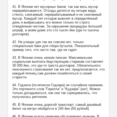
41. В Японии нет мусорных баков, так как весь мусор
перерабатывается. Отходы делятся на четыре вида:
стекло, сжигаемый, перерабатываемый и не сжигаемый
мусор. Каждый тип отходов вывозят в определённый
день и выбрасывать его можно только по строго
отведённым числам. За нарушение процедуры большой
штраф, в моём доме это сто тысяч йен (где-то тысяча
долларов).
42. На улицах урн так же совсем нет, только
специальные баки для сбора бутылок. Показательный
пример того, что чисто там, где не гадят.
43. В Японии очень низкие пенсии. Максимальная
социальная выплата бедствующим старикам составляет
30 000 йен, это где-то триста долларов. Обязательного
пенсионного страхования так же нет, предполагается, что
каждый японец сам должен позаботиться о своей
старости.
44. Годзила (по-японски Годзира) не случайное название.
Это портмонто слов “Горилла” и “Кудзира” (кит). Можно
только догадываться, как они так скрещивались, что
получилась рептилия.
45. В Японии очень дорогой транспорт, самый дешёвый
билет на метро обойдётся в 140 йен (50 рублей).
46. В Японии всегда первыми обслуживают мужчин. В