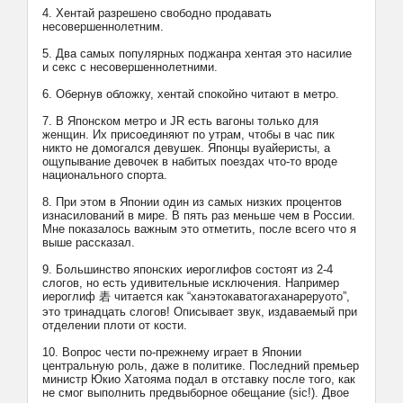
4. Хентай разрешено свободно продавать
несовершеннолетним.
5. Два самых популярных поджанра хентая это насилие
и секс с несовершеннолетними.
6. Обернув обложку, хентай спокойно читают в метро.
7. В Японском метро и JR есть вагоны только для
женщин. Их присоединяют по утрам, чтобы в час пик
никто не домогался девушек. Японцы вуайеристы, а
ощупывание девочек в набитых поездах что-то вроде
национального спорта.
8. При этом в Японии один из самых низких процентов
изнасилований в мире. В пять раз меньше чем в России.
Мне показалось важным это отметить, после всего что я
выше рассказал.
9. Большинство японских иероглифов состоят из 2-4
слогов, но есть удивительные исключения. Например
иероглиф 砉 читается как “ханэтокаватогаханареруото”,
это тринадцать слогов! Описывает звук, издаваемый при
отделении плоти от кости.
10. Вопрос чести по-прежнему играет в Японии
центральную роль, даже в политике. Последний премьер
министр Юкио Хатояма подал в отставку после того, как
не смог выполнить предвыборное обещание (sic!). Двое