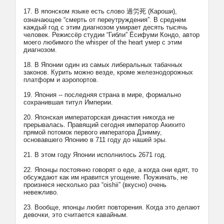
17. В японском языке есть слово 過労死 (Кароши),
означающее “смерть от переутруждения”. В среднем
каждый год с этим диагнозом умирает десять тысячь
человек. Режиссёр студии “Гибли” Ёсифуми Кондо, автор
моего любимого the whisper of the heart умер с этим
диагнозом.
18. В Японии один из самых либеральных табачных
законов. Курить можно везде, кроме железнодорожных
платформ и аэропортов.
19. Япония -- последняя страна в мире, формально
сохранившая титул Империи.
20. Японская императорская династия никогда не
прерывалась. Правящий сегодня император Акихито
прямой потомок первого императора Дзимму,
основавшего Японию в 711 году до нашей эры.
21. В этом году Японии исполнилось 2671 год.
22. Японцы постоянно говорят о еде, а когда они едят, то
обсуждают как им нравится угощение. Поужинать, не
произнеся несколько раз “oishii” (вкусно) очень
невежливо.
23. Вообще, японцы любят повторения. Когда это делают
девочки, это считается кавайным.