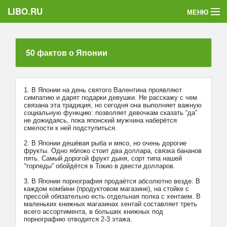
LIBO.RU
МЕНЮ
Категории
50 фактов о Японии
Голосования
Букофки
1. В Японии на день святого Валентина проявляют
симпатию и дарят подарки девушки. Не расскажу с чем
связана эта традиция, но сегодня она выполняет важную
социальную функцию: позволяет девочкам сказать “да”
не дожидаясь, пока японский мужчина наберётся
смелости к ней подступиться.
2. В Японии дешёвая рыба и мясо, но очень дорогие
фрукты. Одно яблоко стоит два доллара, связка бананов
пять. Самый дорогой фрукт дыня, сорт типа нашей
“торпеды” обойдётся в Токио в двести долларов.
3. В Японии порнография продаётся абсолютно везде. В
каждом комбини (продуктовом магазине), на стойке с
прессой обязательно есть отдельная полка с хентаем. В
маленьких книжных магазинах хентай составляет треть
всего ассортимента, в больших книжных под
порнографию отводится 2-3 этажа.