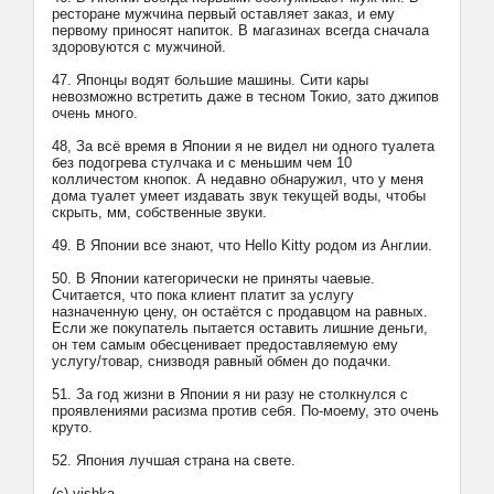
ресторане мужчина первый оставляет заказ, и ему
первому приносят напиток. В магазинах всегда сначала
здоровуются с мужчиной.
47. Японцы водят большие машины. Сити кары
невозможно встретить даже в тесном Токио, зато джипов
очень много.
48, За всё время в Японии я не видел ни одного туалета
без подогрева стулчака и с меньшим чем 10
колличестом кнопок. А недавно обнаружил, что у меня
дома туалет умеет издавать звук текущей воды, чтобы
скрыть, мм, собственные звуки.
49. В Японии все знают, что Hello Kitty родом из Англии.
50. В Японии категорически не приняты чаевые.
Считается, что пока клиент платит за услугу
назначенную цену, он остаётся с продавцом на равных.
Если же покупатель пытается оставить лишние деньги,
он тем самым обесценивает предоставляемую ему
услугу/товар, снизводя равный обмен до подачки.
51. За год жизни в Японии я ни разу не столкнулся с
проявлениями расизма против себя. По-моему, это очень
круто.
52. Япония лучшая страна на свете.
(с) vishka