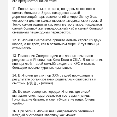
его предшественников тоже.
11. Япония маленькая страна, но здесь много всего
самого большого. Здесь находится самый
дорогостоящий парк развлечений в мире Disney Sea,
четыре из десяти самых высоких американских горок. В
Токио самая развитая система метро в мире, находится
самый большой железнодорожный хаб и самый большой
смешаный пешеходный перекрёсток.
12. В Японии снеговиков принято лепить строго из двух
шаров, а не трёх, как в остальном мире. И тут японцы
отличились.
13. Полковник Сандерс один из главных символов
рождества в Японии, как Кока-Кола в США. В сочельник
японцы любят всей семьёй сходить в KFC и съесть
большую порцию куриных крылышек.
14. В Японии до сих пор 30% свадеб происходит в
результате организованых родителями сватовства и
смотрин お見合い (омиаи).
15. Во всех северных городах Японии, где зимой
выпадает снег, подогреваются тротуары и улицы.
Гололёда не бывает, и снег убирать не надо. Очень
удобно!
16. При этом в Японии нет центрального отопления.
Каждый обогревает квартиру как может.