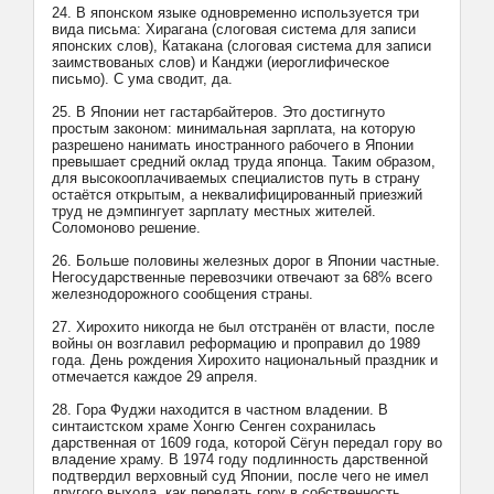
24. В японском языке одновременно используется три
вида письма: Хирагана (слоговая система для записи
японских слов), Катакана (слоговая система для записи
заимствованых слов) и Канджи (иероглифическое
письмо). С ума сводит, да.
25. В Японии нет гастарбайтеров. Это достигнуто
простым законом: минимальная зарплата, на которую
разрешено нанимать иностранного рабочего в Японии
превышает средний оклад труда японца. Таким образом,
для высокооплачиваемых специалистов путь в страну
остаётся открытым, а неквалифицированный приезжий
труд не дэмпингует зарплату местных жителей.
Соломоново решение.
26. Больше половины железных дорог в Японии частные.
Негосударственные перевозчики отвечают за 68% всего
железнодорожного сообщения страны.
27. Хирохито никогда не был отстранён от власти, после
войны он возглавил реформацию и проправил до 1989
года. День рождения Хирохито национальный праздник и
отмечается каждое 29 апреля.
28. Гора Фуджи находится в частном владении. В
синтаистском храме Хонгю Сенген сохранилась
дарственная от 1609 года, которой Сёгун передал гору во
владение храму. В 1974 году подлинность дарственной
подтвердил верховный суд Японии, после чего не имел
другого выхода, как передать гору в собственность