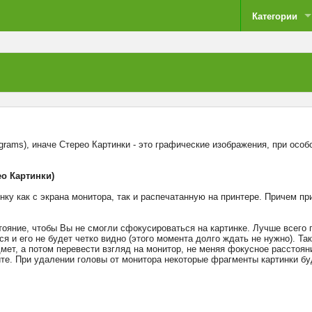
Категории
grams), иначе Стерео Картинки - это графические изображения, пpи осо
ео Картинки)
ку как с экрана монитора, так и распечатанную на принтере. Причем п
стояние, чтобы Вы не смогли сфокусироваться на картинке. Лучше всего
я и его не будет четко видно (этого момента долго ждать не нужно). Та
мет, а потом перевести взгляд на монитор, не меняя фокусное расстоян
йте. При удалении головы от монитора некоторые фрагменты картинки бу