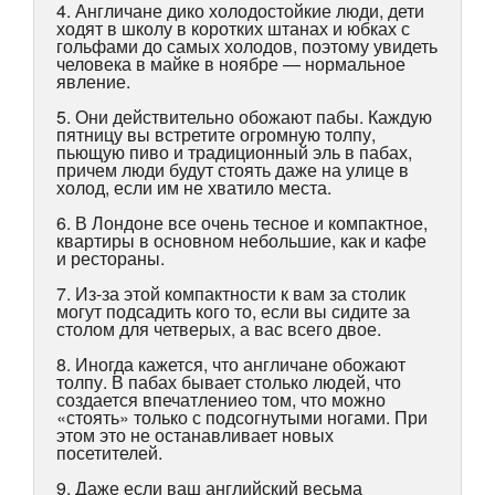
4. Англичане дико холодостойкие люди, дети
ходят в школу в коротких штанах и юбках с
гольфами до самых холодов, поэтому увидеть
человека в майке в ноябре — нормальное
явление.
5. Они действительно обожают пабы. Каждую
пятницу вы встретите огромную толпу,
пьющую пиво и традиционный эль в пабах,
причем люди будут стоять даже на улице в
холод, если им не хватило места.
6. В Лондоне все очень тесное и компактное,
квартиры в основном небольшие, как и кафе
и рестораны.
7. Из-за этой компактности к вам за столик
могут подсадить кого то, если вы сидите за
столом для четверых, а вас всего двое.
8. Иногда кажется, что англичане обожают
толпу. В пабах бывает столько людей, что
создается впечатлениео том, что можно
«стоять» только с подсогнутыми ногами. При
этом это не останавливает новых
посетителей.
9. Даже если ваш английский весьма