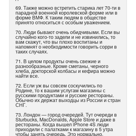
69. Также можно встретить старика лет 70-ти в
парадной военной королевской форме или в
форме ВМФ. К таким людям в обществе
принято относиться с особым уважением.
70. Люди бывают очень обидчивыми. Если вы
случайно кого-то задели и не извинились, то
вам скажут, что вы плохо воспитаны и
напомнят о необходимости говорить сорри в
таких случаях.
71. В целом продукты очень свежие и
разнообразные. Кроме сметаны, черного
хлеба, докторской колбасы и кефира можно
найти все.
72. Если уж вы совсем соскучились по
Родине, то к вашим услугам магазины с
русскими продуктами и русские рестораны.
Обычно их держат выходцы из России и стран
СНГ.
73. Лондон — город очередей. Тут очереди в
Sturbucks, MacDonalds, Apple Store и даже в
рестораны. Когда вышел iPhone 4S люди
приходили с палатками к магазину в 5 утра
чтобы занять очередь. Это нормально.