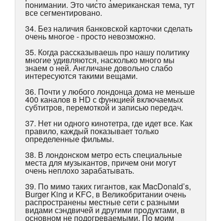
понимании. Это чисто американская тема, тут
все сегментировано.
34. Без наличия банковской карточки сделать
очень многое - просто невозможно.
35. Когда рассказываешь про нашу политику
многие удивляются, насколько много мы
знаем о ней. Англичане довольно слабо
интересуются такими вещами.
36. Почти у любого лондонца дома не меньше
400 каналов в HD с функцией включаемых
субтитров, перемоткой и записью передач.
37. Нет ни одного кинотетра, где идет все. Как
правило, каждый показывает только
определенные фильмы.
38. В лондонском метро есть специальные
места для музыкантов, причем они могут
очень неплохо зарабатывать.
39. По мимо таких гигантов, как MacDonald’s,
Burger King и KFC, в Великобритании очень
распространены местные сети с разными
видами сэндвичей и другими продуктами, в
основном не подогреваемыми. По моим