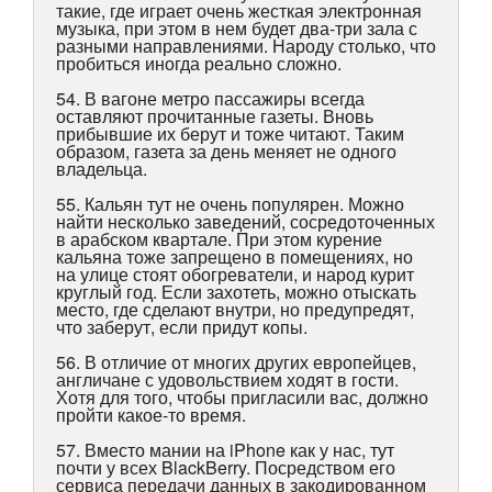
такие, где играет очень жесткая электронная
музыка, при этом в нем будет два-три зала с
разными направлениями. Народу столько, что
пробиться иногда реально сложно.
54. В вагоне метро пассажиры всегда
оставляют прочитанные газеты. Вновь
прибывшие их берут и тоже читают. Таким
образом, газета за день меняет не одного
владельца.
55. Кальян тут не очень популярен. Можно
найти несколько заведений, сосредоточенных
в арабском квартале. При этом курение
кальяна тоже запрещено в помещениях, но
на улице стоят обогреватели, и народ курит
круглый год. Если захотеть, можно отыскать
место, где сделают внутри, но предупредят,
что заберут, если придут копы.
56. В отличие от многих других европейцев,
англичане с удовольствием ходят в гости.
Хотя для того, чтобы пригласили вас, должно
пройти какое-то время.
57. Вместо мании на iPhone как у нас, тут
почти у всех BlackBerry. Посредством его
сервиса передачи данных в закодированном