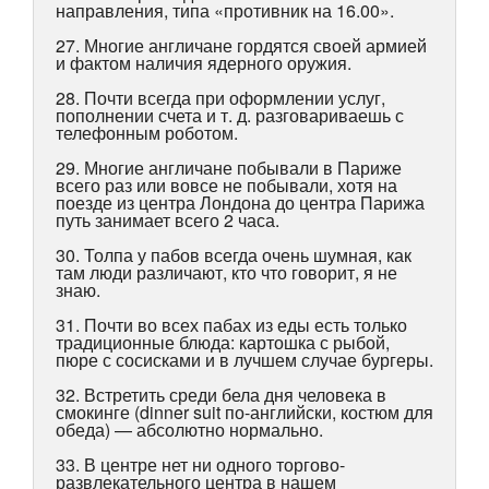
направления, типа «противник на 16.00».
27. Многие англичане гордятся своей армией
и фактом наличия ядерного оружия.
28. Почти всегда при оформлении услуг,
пополнении счета и т. д. разговариваешь с
телефонным роботом.
29. Многие англичане побывали в Париже
всего раз или вовсе не побывали, хотя на
поезде из центра Лондона до центра Парижа
путь занимает всего 2 часа.
30. Толпа у пабов всегда очень шумная, как
там люди различают, кто что говорит, я не
знаю.
31. Почти во всех пабах из еды есть только
традиционные блюда: картошка с рыбой,
пюре с сосисками и в лучшем случае бургеры.
32. Встретить среди бела дня человека в
смокинге (dinner suit по-английски, костюм для
обеда) — абсолютно нормально.
33. В центре нет ни одного торгово-
развлекательного центра в нашем