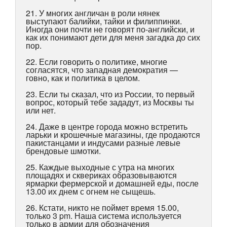
21. У многих англичан в роли нянек
выступают балийки, тайки и филиппинки.
Иногда они почти не говорят по-английски, и
как их понимают дети для меня загадка до сих
пор.
22. Если говорить о политике, многие
согласятся, что западная демократия —
говно, как и политика в целом.
23. Если ты сказал, что из России, то первый
вопрос, который тебе зададут, из Москвы ты
или нет.
24. Даже в центре города можно встретить
ларьки и крошечные магазины, где продаются
пакистанцами и индусами разные левые
брендовые шмотки.
25. Каждые выходные с утра на многих
площадях и сквериках образовываются
ярмарки фермерской и домашней еды, после
13.00 их днем с огнем не сыщешь.
26. Кстати, никто не поймет время 15.00,
только 3 pm. Наша система используется
только в армии для обозначения