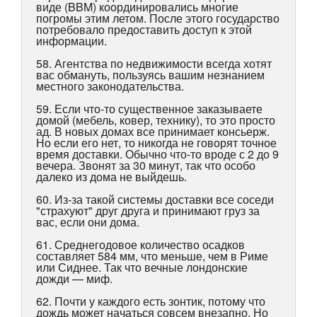
виде (BBM) координировались многие
погромы этим летом. После этого государство
потребовало предоставить доступ к этой
информации.
58. Агентства по недвижимости всегда хотят
вас обмануть, пользуясь вашим незнанием
местного законодательства.
59. Если что-то существенное заказываете
домой (мебель, ковер, технику), то это просто
ад. В новых домах все принимает консьерж.
Но если его нет, то никогда не говорят точное
время доставки. Обычно что-то вроде с 2 до 9
вечера. Звонят за 30 минут, так что особо
далеко из дома не выйдешь.
60. Из-за такой системы доставки все соседи
"страхуют" друг друга и принимают груз за
вас, если они дома.
61. Среднегодовое количество осадков
составляет 584 мм, что меньше, чем в Риме
или Сиднее. Так что вечные лондонские
дожди — миф.
62. Почти у каждого есть зонтик, потому что
дождь может начаться совсем внезапно. Но