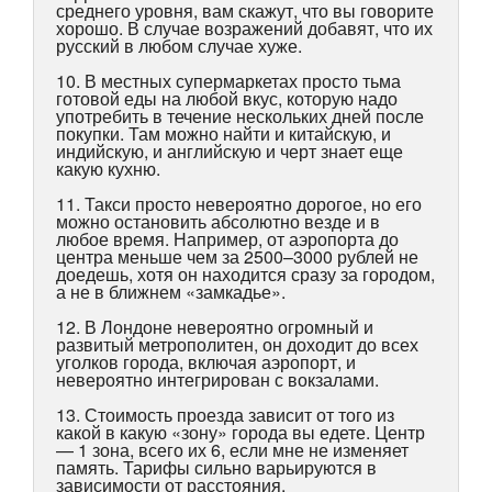
среднего уровня, вам скажут, что вы говорите
хорошо. В случае возражений добавят, что их
русский в любом случае хуже.
10. В местных супермаркетах просто тьма
готовой еды на любой вкус, которую надо
употребить в течение нескольких дней после
покупки. Там можно найти и китайскую, и
индийскую, и английскую и черт знает еще
какую кухню.
11. Такси просто невероятно дорогое, но его
можно остановить абсолютно везде и в
любое время. Например, от аэропорта до
центра меньше чем за 2500–3000 рублей не
доедешь, хотя он находится сразу за городом,
а не в ближнем «замкадье».
12. В Лондоне невероятно огромный и
развитый метрополитен, он доходит до всех
уголков города, включая аэропорт, и
невероятно интегрирован с вокзалами.
13. Стоимость проезда зависит от того из
какой в какую «зону» города вы едете. Центр
— 1 зона, всего их 6, если мне не изменяет
память. Тарифы сильно варьируются в
зависимости от расстояния.