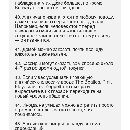
наблюдениям их даже больше, но кроме
Subway в России нет ни одной.
40. Англичане извиняются по любому поводу,
даже если ничего серьезного не сделали.
Например, если человек стоит перед
выходом из магазина и заметил ваше
секундное замешательство по этому поводу
— он извинится.
41. Домой можно заказать почти все: еду,
алкоголь и даже кальян.
42. Кассиры могут сказать вам спасибо около
4–7 раз во время одной покупки.
43. Если у вас услышали играющую
английскую классику вроде The Beatles, Pink
Floyd или Led Zeppelin-то вы сразу
вырастаете в их глазах и переходите на
новый уровень общения.
44. Иногда на улицах можно встретить просто
огромных теток. Честно говоря, я их
побаиваюсь.
45. Английский юмор и вправду весьма
своебразный.