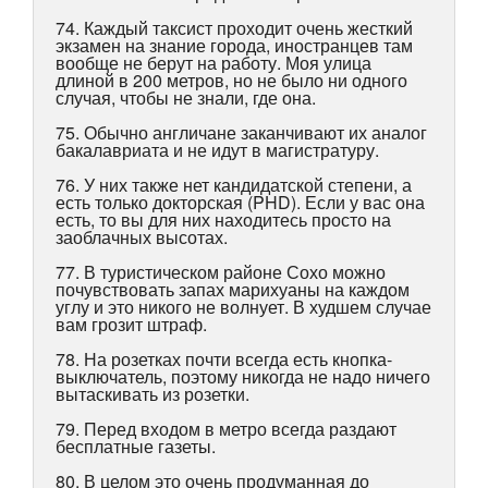
74. Каждый таксист проходит очень жесткий
экзамен на знание города, иностранцев там
вообще не берут на работу. Моя улица
длиной в 200 метров, но не было ни одного
случая, чтобы не знали, где она.
75. Обычно англичане заканчивают их аналог
бакалавриата и не идут в магистратуру.
76. У них также нет кандидатской степени, а
есть только докторская (PHD). Если у вас она
есть, то вы для них находитесь просто на
заоблачных высотах.
77. В туристическом районе Сохо можно
почувствовать запах марихуаны на каждом
углу и это никого не волнует. В худшем случае
вам грозит штраф.
78. На розетках почти всегда есть кнопка-
выключатель, поэтому никогда не надо ничего
вытаскивать из розетки.
79. Перед входом в метро всегда раздают
бесплатные газеты.
80. В целом это очень продуманная до