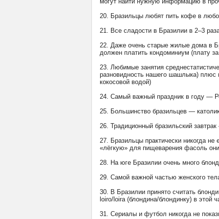
могут найти нужную информацию в про
20. Бразильцы любят пить кофе в любо
21. Все сладости в Бразилии в 2–3 ра
22. Даже очень старые жилые дома в Б
должен платить кондоминиум (плату за
23. Любимые занятия среднестатистичес
разновидность нашего шашлыка) плюс м
кокосовой водой)
24. Самый важный праздник в году — Р
25. Большинство бразильцев — католик
26. Традиционный бразильский завтрак 
27. Бразильцы практически никогда не 
«лёгкую» для пищеварения фасоль они
28. На юге Бразилии очень много блон
29. Самой важной частью женского тела
30. В Бразилии принято считать блонд
loiro/loira (блондина/блондинку) в этой 
31. Сериалы и футбол никогда не показ