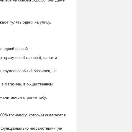
сли всё не совсем хорошо, или даже
кают гулять одних на улицу.
 с одной ванной.
 сразу все 3 гарнира), салат и
, трудоспособный бразилец, не
, в магазине, в общественном
 считаются строгим табу.
100% госналогу, которым облагаются
я функционально неграмотными (не