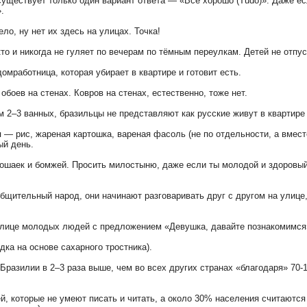
 существует только один вариант ответа — «Всё хорошо (Тudo)». Даже е
.
ло, ну нет их здесь на улицах. Точка!
кто и никогда не гуляет по вечерам по тёмным переулкам. Детей не отпус
домработница, которая убирает в квартире и готовит есть.
 обоев на стенах. Ковров на стенах, естественно, тоже нет.
м 2–3 ванных, бразильцы не представляют как русские живут в квартире
 — рис, жареная картошка, вареная фасоль (не по отдельности, а вместе,
ый день.
прошаек и бомжей. Просить милостыню, даже если ты молодой и здоровый
общительный народ, они начинают разговаривать друг с другом на улице
 улице молодых людей с предложением «Девушка, давайте познакомимся»
дка на основе сахарного тростника).
Бразилии в 2–3 раза выше, чем во всех других странах «благодаря» 70-
й, которые не умеют писать и читать, а около 30% населения считаютс