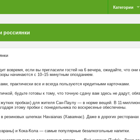
Категории
и россиянки
одит вовремя, если вы пригласили гостей на 6 вечера, ожидайте, что они
изоры начинаются с 10–15 минутным опозданием.
гами, практически все и всегда пользуются кредитными карточками.
ичкой, будьте готовы к тому, что точную сдачу вам здесь не дадут, обя
(в жутких пробках) для жителя Сан-Паулу — в норме вещей. В 11-миллио
годаря этому пробки с понедельника по воскресенье обеспечены.
 в резиновых шлепках Havaianas (Хаваянас). Даже в дорогих ресторанах
 гуараны) и Кока-Кола — самые популярные безалкогольные напитки.