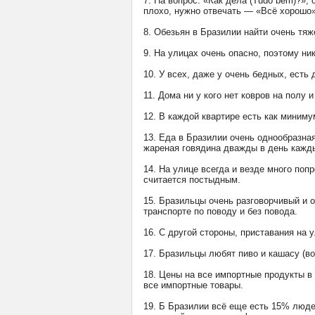
7. На вопрос: «Как дела (Tudo bem)?»,
плохо, нужно отвечать — «Всё хорошо»
8. Обезьян в Бразилии найти очень тяже
9. На улицах очень опасно, поэтому ни
10. У всех, даже у очень бедных, есть 
11. Дома ни у кого нет ковров на полу и
12. В каждой квартире есть как миниму
13. Еда в Бразилии очень однообразная
жареная говядина дважды в день кажд
14. На улице всегда и везде много по
считается постыдным.
15. Бразильцы очень разговорчивый и 
транспорте по поводу и без повода.
16. С другой стороны, приставания на
17. Бразильцы любят пиво и кашасу (во
18. Цены на все импортные продукты в 
все импортные товары.
19. Б Бразилии всё еще есть 15% люде