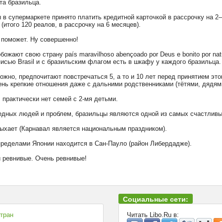
та бразильца.
ы в супермаркете принято платить кредитной карточкой в рассрочку на 2
(итого 120 реалов, в рассрочку на 6 месяцев).
 поможет. Ну совершенно!
божают свою страну país maravilhoso abençoado por Deus e bonito por na
исью Brasil и с бразильским флагом есть в шкафу у каждого бразильца.
ожно, предпочитают повстречаться 5, а то и 10 лет перед принятием эт
нь крепкие отношения даже с дальними родственниками (тётями, дядям
 практически нет семей с 2-мя детьми.
едных людей и проблем, бразильцы являются одной из самых счастливы
дыхает (Карнавал является национальным праздником).
пределами Японии находится в Сан-Пауло (район Либердадже).
 ревнивые. Очень ревнивые!
Социальные сети:
стран
Читать Libo.Ru в: