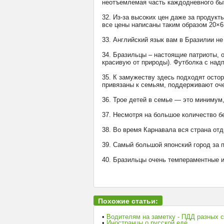
неотъемлемая часть каждодневного бы
32. Из-за высоких цен даже за продукт
все цены написаны таким образом 20×6 
33. Английский язык вам в Бразилии не
34. Бразильцы – настоящие патриоты, о
красивую от природы). Футболка с надп
35. К замужеству здесь подходят остор
привязаны к семьям, поддерживают оче
36. Трое детей в семье — это минимум,
37. Несмотря на большое количество б
38. Во время Карнавала вся страна от
39. Самый большой японский город за 
40. Бразильцы очень темпераментные и
Похожие статьи:
•
Водителям на заметку - ПДД разных 
•
Иностранцы о русской еде