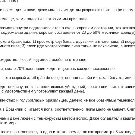
читанном).
е время дня и ночи, даже маленьким детям разрешают пить кофе с само
за слаще, чем сладости к которым мы привыкли.
разилии внутри поддерживаются в очень хорошем состоянии, так как к
 содержание здания, коротая составляет от 20 до 60% месячной аренды)
кого бразильца: 1) просмотр футбола с друзьями и много пива; 2) поед
ного пива; 3) пляж (где употребление пива также не исключено, в неко
ождество. Новый Год здесь особо не отмечают.
и, около 70% населения ходят в церковь каждое воскресенье.
— это сырный хлеб (pão de queijo), спелая папайя и стакан йогурта или 
едят свинину, не из-за религиозных убеждений, просто они считают свин
 с удовольствием употребляют каждый день).
динистых и голубоглазых бразильцев, далеко не все бразильцы темново
 в Бразилии считается попа, соответственно, попы мало не бывает. Счи
инами даже людей с тёмно-русым цветом волос. Даже обладатели кашта
части мира.
ывают по телевизору в одно и то же время, так как просмотр обоих шед