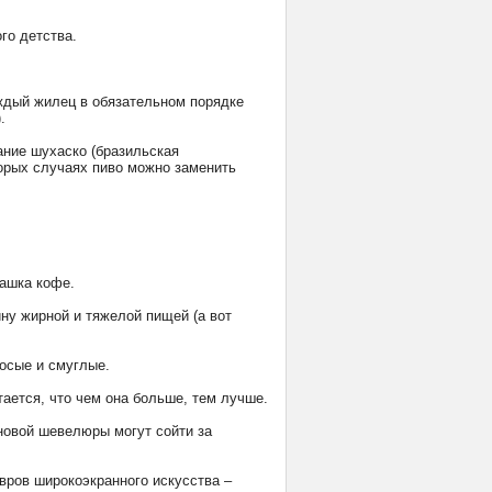
го детства.
аждый жилец в обязательном порядке
.
ание шухаско (бразильская
торых случаях пиво можно заменить
чашка кофе.
ину жирной и тяжелой пищей (а вот
лосые и смуглые.
тается, что чем она больше, тем лучше.
новой шевелюры могут сойти за
евров широкоэкранного искусства –