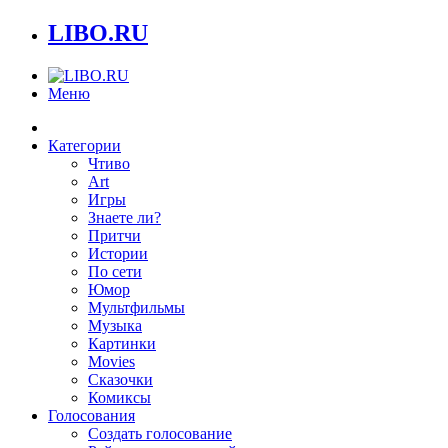
LIBO.RU
Меню
Категории
Чтиво
Art
Игры
Знаете ли?
Притчи
Истории
По сети
Юмор
Мультфильмы
Музыка
Картинки
Movies
Сказочки
Комиксы
Голосования
Создать голосование