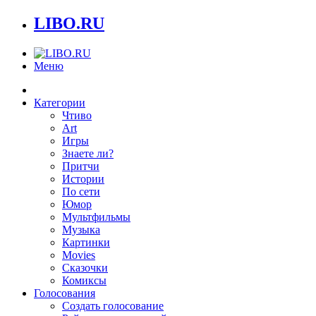
LIBO.RU
Меню
Категории
Чтиво
Art
Игры
Знаете ли?
Притчи
Истории
По сети
Юмор
Мультфильмы
Музыка
Картинки
Movies
Сказочки
Комиксы
Голосования
Создать голосование