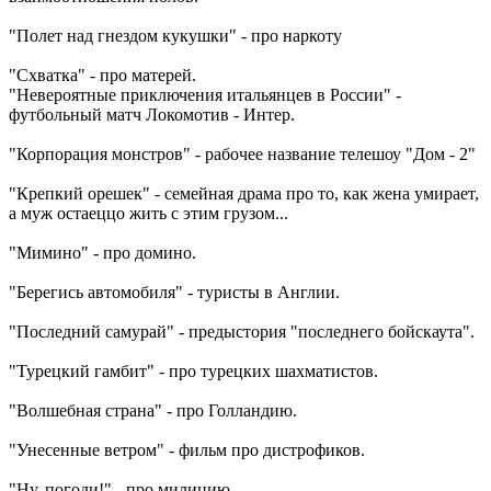
"Полет над гнездом кукушки" - про наркоту
"Схватка" - про матерей.
"Невероятные приключения итальянцев в России" -
футбольный матч Локомотив - Интер.
"Корпорация монстров" - рабочее название телешоу "Дом - 2"
"Крепкий орешек" - семейная драма про то, как жена умирает,
а муж остаеццо жить с этим грузом...
"Мимино" - про домино.
"Берегись автомобиля" - туристы в Англии.
"Последний самурай" - предыстория "последнего бойскаута".
"Турецкий гамбит" - про турецких шахматистов.
"Волшебная страна" - про Голландию.
"Унесенные ветром" - фильм про дистрофиков.
"Ну, погоди!" - про милицию