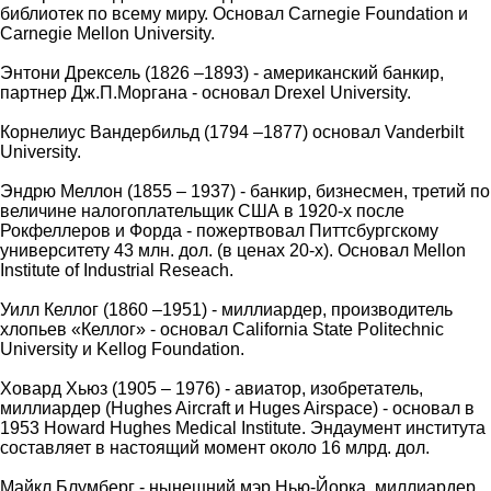
библиотек по всему миру. Основал Carnegie Foundation и
Carnegie Mellon University.
Энтони Дрексель (1826 –1893) - американский банкир,
партнер Дж.П.Моргана - основал Drexel University.
Корнелиус Вандербильд (1794 –1877) основал Vanderbilt
University.
Эндрю Меллон (1855 – 1937) - банкир, бизнесмен, третий по
величине налогоплательщик США в 1920-х после
Рокфеллеров и Форда - пожертвовал Питтсбургскому
университету 43 млн. дол. (в ценах 20-х). Основал Mellon
Institute of Industrial Reseach.
Уилл Келлог (1860 –1951) - миллиардер, производитель
хлопьев «Келлог» - основал California State Politechnic
University и Kellog Foundation.
Ховард Хьюз (1905 – 1976) - авиатор, изобретатель,
миллиардер (Hughes Aircraft и Huges Airspace) - основал в
1953 Howard Hughes Medical Institute. Эндаумент института
составляет в настоящий момент около 16 млрд. дол.
Майкл Блумберг - нынешний мэр Нью-Йорка, миллиардер,