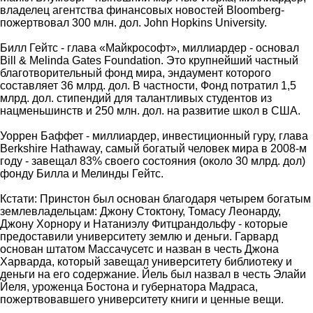
владелец агентства финансовых новостей Bloomberg-
пожертвовал 300 млн. дол. John Hopkins University.
Билл Гейтс - глава «Майкрософт», миллиардер - основал
Bill & Melinda Gates Foundation. Это крупнейший частный
благотворительный фонд мира, эндаумент которого
составляет 36 млрд. дол. В частности, Фонд потратил 1,5
млрд. дол. стипендий для талантливых студентов из
нацменьшинств и 250 млн. дол. на развитие школ в США.
Уоррен Баффет - миллиардер, инвестиционный гуру, глава
Berkshire Hathaway, самый богатый человек мира в 2008-м
году - завещал 83% своего состояния (около 30 млрд. дол)
фонду Билла и Мелинды Гейтс.
Кстати: Принстон был основан благодаря четырем богатым
землевладельцам: Джону Стоктону, Томасу Леонарду,
Джону Хорнору и Натаниэлу Фитцрандольфу - которые
предоставили университету землю и деньги. Гарвард
основан штатом Массачусетс и назван в честь Джона
Харварда, который завещал университету библиотеку и
деньги на его содержание. Йель был назвал в честь Элайи
Йеля, уроженца Бостона и губернатора Мадраса,
пожертвовавшего университету книги и ценные вещи.