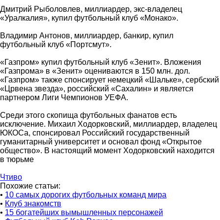
Дмитрий Рыболовлев, миллиардер, экс-владелец
«Уралкалия», купил футбольный клуб «Монако».
Владимир Антонов, миллиардер, банкир, купил
футбольный клуб «Портсмут».
«Газпром» купил футбольный клуб «Зенит». Вложения
«Газпрома» в «Зенит» оцениваются в 150 млн. дол.
«Газпром» также спонсирует немецкий «Шальке», сербский
«Црвена звезда», российский «Сахалин» и является
партнером Лиги Чемпионов УЕФА.
Среди этого скопища футбольных фанатов есть
исключение. Михаил Ходорковский, миллиардер, владелец
ЮКОСа, спонсировал Российский государственный
гуманитарный университет и основал фонд «Открытое
общество». В настоящий момент Ходорковский находится
в тюрьме
Чтиво
Похожие статьи:
•
10 самых дорогих футбольных команд мира
•
Клуб знакомств
•
15 богатейших вымышленных персонажей