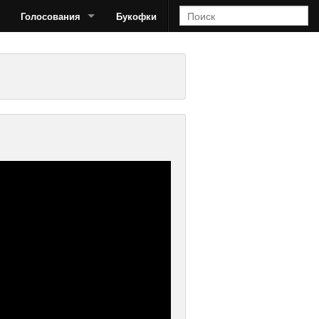
Голосования
Букофки