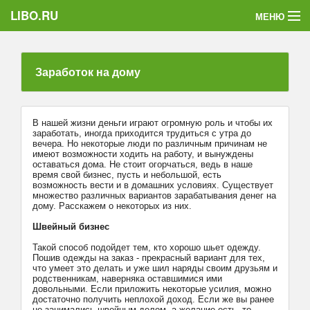
LIBO.RU
МЕНЮ
Категории
Заработок на дому
Голосования
Букофки
В нашей жизни деньги играют огромную роль и чтобы их
заработать, иногда приходится трудиться с утра до
вечера. Но некоторые люди по различным причинам не
имеют возможности ходить на работу, и вынуждены
оставаться дома. Не стоит огорчаться, ведь в наше
время свой бизнес, пусть и небольшой, есть
возможность вести и в домашних условиях. Существует
множество различных вариантов зарабатывания денег на
дому. Расскажем о некоторых из них.
Швейный бизнес
Такой способ подойдет тем, кто хорошо шьет одежду.
Пошив одежды на заказ - прекрасный вариант для тех,
что умеет это делать и уже шил наряды своим друзьям и
родственникам, наверняка оставшимися ими
довольными. Если приложить некоторые усилия, можно
достаточно получить неплохой доход. Если же вы ранее
не занимались швейным делом, а желание есть, то