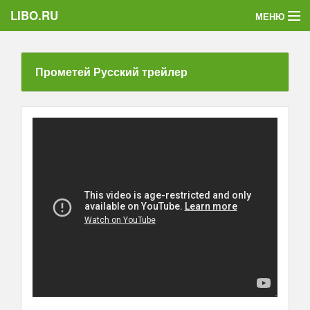
LIBO.RU
МЕНЮ
Категории
Прометей Русский трейлер
Голосования
Букофки