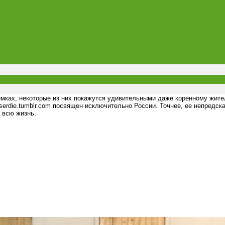
нимках, некоторые из них покажутся удивительными даже коренному жит
serdie.tumblr.com посвящен исключительно России. Точнее, ее непредск
ь всю жизнь.