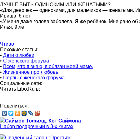
ЛУЧШЕ БЫТЬ ОДИНОКИМ ИЛИ ЖЕНАТЫМИ?
«Для девочек — одинокими, для мальчиков — женатыми. Им 
Ириша, 6 лет
«У меня даже голова заболела. Я же ребёнок. Мне рано об 
Илья, 9 лет
Чтиво
Похожие статьи:
•
Дети о любви
•
С женского форума
•
Всем, что я знаю, я обязан моей маме.
•
Жизненное про любовь
•
Перлы с женского форума
Социальные сети:
Читать Libo.Ru в:
Поделиться:
Саймон Тофилд: Кот Саймона
Набор подарочный в 3-х книгах
Свадебный салон "Престиж"