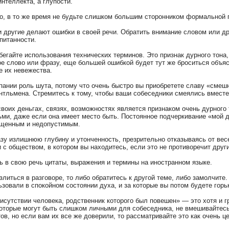
интеллекта, а глупости.
но, в то же время не будьте слишком большим сторонником формальной 
ли другие делают ошибки в своей речи. Обратить внимание словом или д
питанности.
бегайте использования технических терминов. Это признак дурного тона,
е слово или фразу, еще большей ошибкой будет тут же броситься объясн
е их невежества.
мпании роль шута, потому что очень быстро вы приобретете славу «смеш
тльмена. Стремитесь к тому, чтобы ваши собеседники смеялись вместе 
 своих деньгах, связях, возможностях является признаком очень дурного 
, даже если она имеет место быть. Постоянное подчеркивание «мой дру
ыщенным и недопустимым.
азу излишнюю глубину и утонченность, презрительно отказываясь от вес
и с обществом, в котором вы находитесь, если это не противоречит дру
ть в свою речь цитаты, выражения и термины на иностранном языке.
 злиться в разговоре, то либо обратитесь к другой теме, либо замолчите
ьзовали в спокойном состоянии духа, и за которые вы потом будете горь
присутствии человека, родственник которого был повешен» — это хотя и г
которые могут быть слишком личными для собеседника, не вмешивайтес
в, но если вам их все же доверили, то рассматривайте это как очень це