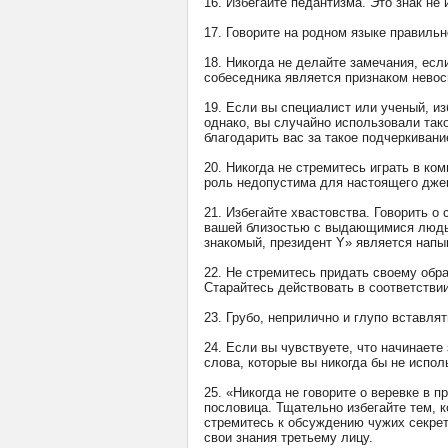
16. Избегайте педантизма. Это знак не 
17. Говорите на родном языке правиль
18. Никогда не делайте замечания, ес
собеседника является признаком невос
19. Если вы специалист или ученый, из
однако, вы случайно использовали тако
благодарить вас за такое подчеркивани
20. Никогда не стремитесь играть в ко
роль недопустима для настоящего джен
21. Избегайте хвастовства. Говорить о
вашей близостью с выдающимися людьми
знакомый, президент Y» является нап
22. Не стремитесь придать своему обр
Старайтесь действовать в соответстви
23. Грубо, неприлично и глупо вставля
24. Если вы чувствуете, что начинаете
слова, которые вы никогда бы не испол
25. «Никогда не говорите о веревке в 
пословица. Тщательно избегайте тем, 
стремитесь к обсуждению чужих секрето
свои знания третьему лицу.