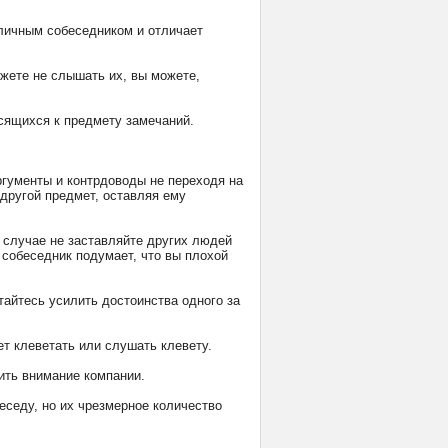
тличным собеседником и отличает
ожете не слышать их, вы можете,
осящихся к предмету замечаний.
ргументы и контрдоводы не переходя на
 другой предмет, оставляя ему
м случае не заставляйте других людей
 собеседник подумает, что вы плохой
ытайтесь усилить достоинства одного за
ет клеветать или слушать клевету.
ить внимание компании.
беседу, но их чрезмерное количество