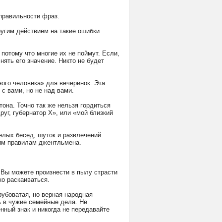
правильности фраз.
ругим действием на такие ошибки
 потому что многие их не поймут. Если,
ять его значение. Никто не будет
ного человека» для вечеринок. Эта
с вами, но не над вами.
тона. Точно так же нельзя гордиться
г, губернатор Х», или «мой близкий
елых бесед, шуток и развлечений.
гим правилам джентльмена.
. Вы можете произнести в пылу страсти
ко раскаиваться.
рубоватая, но верная народная
ь в чужие семейные дела. Не
нный знак и никогда не передавайте