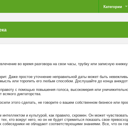
Категории
ека
влечение во время разговора на свои часы, трубку или записную книжку
оворит. Даже простое уточнение неправильной даты может быть невежливы
 мысль или торопить его любым способом. Дослушайте до конца анекдот
ю правоту с помощью повышения голоса, высокомерия или уничижительно
 всякого диктаторства.
просили этого сделать, не говорите о вашем собственном бизнесе или п
интеллектом и культурой, как правило, скромен. Он может чувствоват
тех, кто вокруг него, но он не будет стремиться показать свое превосхо
ых собеседники не обладают соответствующими знаниями. Все, что он го