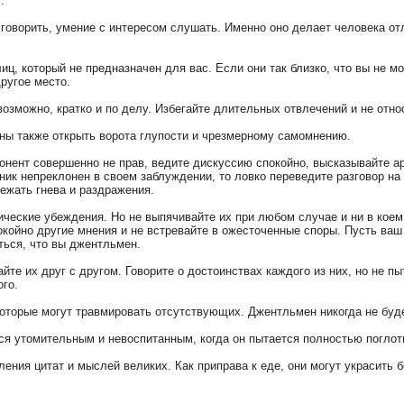
.
 говорить, умение с интересом слушать. Именно оно делает человека о
лиц, который не предназначен для вас. Если они так близко, что вы не м
ругое место.
 возможно, кратко и по делу. Избегайте длительных отвлечений и не отн
жны также открыть ворота глупости и чрезмерному самомнению.
понент совершенно не прав, ведите дискуссию спокойно, высказывайте а
ник непреклонен в своем заблуждении, то ловко переведите разговор на
ежать гнева и раздражения.
тические убеждения. Но не выпячивайте их при любом случае и ни в кое
койно другие мнения и не встревайте в ожесточенные споры. Пусть ваш
ться, что вы джентльмен.
айте их друг с другом. Говорите о достоинствах каждого из них, но не п
ого.
 которые могут травмировать отсутствующих. Джентльмен никогда не буд
ся утомительным и невоспитанным, когда он пытается полностью поглот
ления цитат и мыслей великих. Как приправа к еде, они могут украсить 