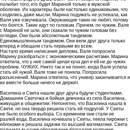
полюбит того, кто будет Мариной только в мужской
оболочке. Их характеры были настолько одинаковыми, что
сходились даже мысли. Марина подумать не успевала, как
Валя уже озвучивала. Окружающие таких не любят, потому
что боятся. Такие идут по головам. Причем, по чужим. Валя
с Мариной не шли, они скакали по чужим головам без
оглядки. Они были абсолютным тандемом.
Единомышленным тандемом. Они вели друг друга только
вперед и обещали стать первыми во всем.
Настало время написания диплома. Валя попросила
Марину разобраться с экономическими расчетами. Марина
ответила, что у неё самой целая куча дел и ей не до чужих
проблем. ЧУЖИХ. Никто так и не понял, когда Валя успела
стать ей чужой. Валя тоже не поняла. Попросила
разъяснений. Марина ответила, что универ заканчивается и
их вместе больше ничего не держит.
Василина и Света нашли друг друга будучи студентками.
Домашняя Светочка и бойкая девчонка из села Василина,
живущая в общежитии. Непонятно, что Василина нашла в
Свете, но она твердо решила стать ей подругой. У Светы
не было особого выбора. Со временем они стали не
разлей вода. Василина ночевала у Светы, пекла пирожки с
яблоками и решала задачки по высшей математике. Света
получила высшее образование благодаря подружке,