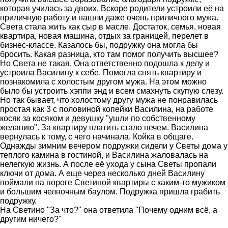
которая училась за двоих. Вскоре родители устроили её на
приличную работу и нашли даже очень приличного мужа.
Света стала жить как сыр в масле. Достаток, семья, новая
квартира, новая машина, отдых за границей, перелет в
бизнес-классе. Казалось бы, подружку она могла бы
бросить. Какая разница, кто там помог получить высшее?
Но Света не такая. Она ответственно подошла к делу и
устроила Василину к себе. Помогла снять квартиру и
познакомила с холостым другом мужа. На этом можно
было бы устроить хэппи энд и всем смахнуть скупую слезу.
Но так бывает, что холостому другу мужа не понравилась
простая как 3 с половиной копейки Василина, на работе
косяк за косяком и девушку "ушли по собственному
желанию". За квартиру платить стало нечем. Василина
вернулась к тому, с чего начинала. Койка в общаге.
Однажды зимним вечером подружки сидели у Светы дома у
теплого камина в гостиной, и Василина жаловалась на
нелегкую жизнь. А после её ухода у сына Светы пропали
ключи от дома. А еще через несколько дней Василину
поймали на пороге Светиной квартиры с каким-то мужиком
и большим челночным баулом. Подружка пришла грабить
подружку.
На Светино "За что?" она ответила "Почему одним всё, а
другим ничего?"