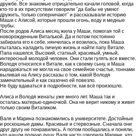
дружбе. Все знакомые отрицательно качали головой, когда
кто-то в их присутствии говорили "да бабы не умеют
дружить, только соперничают" и рассказывали историю
Маши с Алисой, которые прошли огонь, воду и медные
трубы.
После родов Алиса месяц жила у Маши, помогая той с
новорожденным Виталькой. Да и потом постоянно
забирала его к себе, нянчилась и возилась, пока Маша
пыталась наладить личную жизнь и найти папу Витале.
Папа нашелся. Высокий, статный, красивый, умный,
интересный молодой человек. Они стали гулять все вместе.
Володя относился к Витале, как к своему сыну, и Маша
нарадоваться не могла на свое семейное счастье, тоннами
выливая на Алису рассказы о том, какой Володя
замечательный и как сказочно ей повезло.
Не буду вдаваться в подробности, как всё произошло.
Алиса и Володя женаты уже много лет. Маша так и
осталась матерью-одиночкой. Она не верит никому и живет
только своим Виталиком.
Валя и Марина познакомились в университете. Достойные
и роскошные дамы. Красивые и стервозные. Сначала они
друг другу не понравились. А потом пообщались и поняли,
что нашли родную душу. Валя часто говорила Марине, что