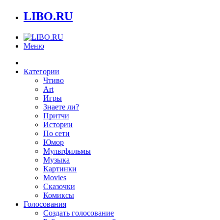
LIBO.RU
Меню
Категории
Чтиво
Art
Игры
Знаете ли?
Притчи
Истории
По сети
Юмор
Мультфильмы
Музыка
Картинки
Movies
Сказочки
Комиксы
Голосования
Создать голосование