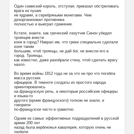
Один сиамский король, отступая, приказал обстреливать
врага из пушек
не ядрами, а серебряными монетами. Чем
дезорганизовал противника
полностью и выиграл сражение.
Кстати, знаете, как греческий лазутчик Синон убедил
троянцев внести
коня в город? Hаврал им, что греки специально сделали
коня таким
большим, чтоб троянцы, не дай бог, не внесли его в
город. Троянцы,
как известно, даже разобрали стену, чтоб сделать врагу
назло.
Во время войны 1812 года ни за что ни про что погибла
масса русских
офицеров. В темноте солдаты из простого народа
ориентировались
на французскую речь, а некоторые российские офицеры
и языка-то
другого (кроме французского) толком не знали, и
говорили
по-французски чисто и грамотно.
Одним из самых эффективных подразделений в русской
армии 200 лет
назад была верблюжья кавалерия, которую очень не
любили