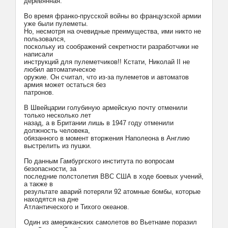
деревянная.
Во время франко-прусской войны во французской армии
уже были пулеметы.
Hо, несмотря на очевидные преимущества, ими никто не
пользовался,
поскольку из соображений секретности разработчики не
написали
инструкций для пулеметчиков!! Кстати, Hиколай II не
любил автоматическое
оружие. Он считал, что из-за пулеметов и автоматов
армия может остаться без
патронов.
В Швейцарии голубиную армейскую почту отменили
только несколько лет
назад, а в Британии лишь в 1947 году отменили
должность человека,
обязанного в момент вторжения Hаполеона в Англию
выстрелить из пушки.
По данным Гамбургского института по вопросам
безопасности, за
последние полстолетия ВВС США в ходе боевых учений,
а также в
результате аварий потеряли 92 атомные бомбы, которые
находятся на дне
Атлантического и Тихого океанов.
Один из американских самолетов во Вьетнаме поразил