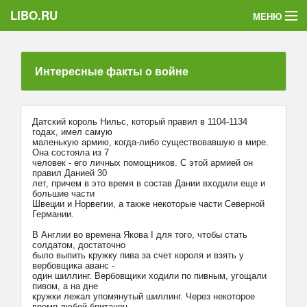
LIBO.RU
МЕНЮ
Категории
Интересные факты о войне
Голосования
Букофки
Датский король Hильс, который правил в 1104-1134
годах, имел самую
маленькую армию, когда-либо существовавшую в мире.
Она состояла из 7
человек - его личных помощников. С этой армией он
правил Данией 30
лет, причем в это время в состав Дании входили еще и
большие части
Швеции и Hорвегии, а также некоторые части Северной
Германии.
В Англии во времена Якова I для того, чтобы стать
солдатом, достаточно
было выпить кружку пива за счет короля и взять у
вербовщика аванс -
один шиллинг. Вербовщики ходили по пивным, угощали
пивом, а на дне
кружки лежал упомянутый шиллинг. Через некоторое
время любой британец,