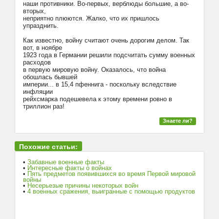
наши противники. Во-первых, верблюды большие, а во-
вторых,
неприятно плюются. Жалко, что их пришлось
упразднить.
Как известно, войну считают очень дорогим делом. Так
вот, в ноябре
1923 года в Германии решили подсчитать сумму военных
расходов
в первую мировую войну. Оказалось, что война
обошлась бывшей
империи... в 15,4 пфеннига - поскольку вследствие
инфляции
рейхсмарка подешевела к этому времени ровно в
триллион раз!
Знаете ли?
Похожие статьи:
•
Забавные военные факты
•
Интересные факты о войнах
•
Пять предметов появившихся во время Первой мировой
войны
•
Несерьезые причины некоторых войн
•
4 военных сражения, выигранные с помощью продуктов