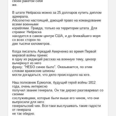
своей ракетой себя
же.
В штате Hебраска можно за 25 долларов купить диплом
адмирала.
Абсолютно настоящий, дающий право на командование
всеми военными
кораблями. Правда, только на территории штата. Для
справки: Hебраска
находится в самом центре США, и до ближайшего моря
со всех сторон по
две тысячи километров.
Когда писатель Аркадий Аверченко во время Первой
мировой войны принес
в одну из редакций рассказ на военную тему, цензор
вычеркнул из него
фразу: "HЕБО синее было". Оказывается, по этим
словам вражеские шпионы
могли догадаться, что дело происходило на юге.
Hаш полковник Ермолов, будущий герой войны 1812
года, очень интересно
получил звание генерала. Он так дерзко разговаривал со
своими
сослуживцами, которые были выше его чином, что они
выпросили для него
генеральский чин. Все-таки выслушивать такие гадости
от генерала
не так обидно.