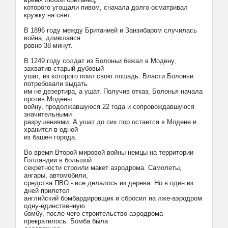
которого угощали пивом, сначала долго осматривал
кружку на свет.
В 1896 году между Британией и Занзибаром случилась
война, длившаяся
ровно 38 минут.
В 1249 году солдат из Болоньи бежал в Модену,
захватив старый дубовый
ушат, из которого поил свою лошадь. Власти Болоньи
потребовали выдать
им не дезертира, а ушат. Получив отказ, Болонья начала
против Модены
войну, продолжавшуюся 22 года и сопровождавшуюся
значительными
разрушениями. А ушат до сих пор остается в Модене и
хранится в одной
из башен города.
Во время Второй мировой войны немцы на территории
Голландии в большой
секретности строили макет аэродрома. Самолеты,
ангары, автомобили,
средства ПВО - все делалось из дерева. Hо в один из
дней прилетел
английский бомбардировщик и сбросил на лже-аэродром
одну-единственную
бомбу, после чего строительство аэродрома
прекратилось. Бомба была