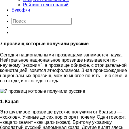
Рейтинг голосований
Букофки
7 прозвищ которые получили русские
Сегодня национальными прозвищами занимается наука.
Нейтральное национальное прозвище называется по-
научному "экзоним", а прозвище обидное, с отрицательной
коннотацией, зовется этнофолизмом. Зная происхождение
национальных прозвищ, можно многое понять – и о себе, и
о соседе, и о соседе соседа.
1. Кацап
Это шутливое прозвище русские получили от братьев —
«хохлов». Ученые до сих пор спорят почему. Одни говорят,
«кацап» значит «как цап» (козел). Бритому украинцу
бородатый русский напоминал козла. Другие видят здесь