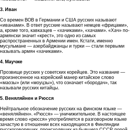
3. Иван
Со времен ВОВ в Германии и США русских называют
«иванами». В ответ русские называют немцев «фрицами»,
а, кроме того, кавказцев – «хачиками», «хачами». «Хач» по-
армянски значит «крест», это одно из самых
распространенных в Армении имен. Кстати, именно
мусульмане — азербайджанцы и турки — стали первыми
называть армян «хачиками».
4. Маучже
Прозвище русских у советских корейцев. Это название —
произнесенное на корейский манер китайское слово
«маозы» (или «моуцзы»), что означает «бородач», так
называли русских китайцы.
5. Веняляйнен и Рюсся
Нейтральное обозначение русских на финском языке —
«веняляйнен». «Рюсся» — уничижительное. В настоящее
время слово «рюсся» употребляется в разговорном языке
зачастую в отношении всех находящихся в Финляндии
русскоговорящих, происходящих из бывшего СССР, порой