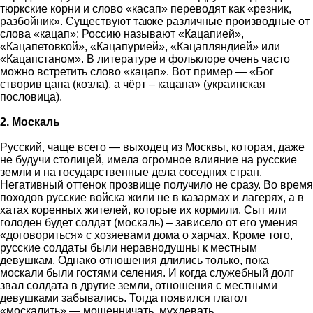
тюркские корни и слово «касап» переводят как «резник,
разбойник». Существуют также различные производные от
слова «кацап»: Россию называют «Кацапией»,
«Кацапетовкой», «Кацапурией», «Кацапляндией» или
«Кацапстаном». В литературе и фольклоре очень часто
можно встретить слово «кацап». Вот пример — «Бог
створив цапа (козла), а чёрт – кацапа» (украинская
пословица).
2. Москаль
Русский, чаще всего — выходец из Москвы, которая, даже
не будучи столицей, имела огромное влияние на русские
земли и на государственные дела соседних стран.
Негативный оттенок прозвище получило не сразу. Во время
походов русские войска жили не в казармах и лагерях, а в
хатах коренных жителей, которые их кормили. Сыт или
голоден будет солдат (москаль) – зависело от его умения
«договориться» с хозяевами дома о харчах. Кроме того,
русские солдаты были неравнодушны к местным
девушкам. Однако отношения длились только, пока
москали были гостями селения. И когда служебный долг
звал солдата в другие земли, отношения с местными
девушками забывались. Тогда появился глагол
«москалить» — мошенничать, мухлевать.