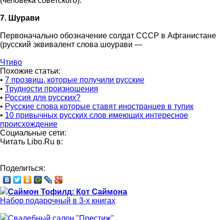
(человека советского).
7. Шурави
Первоначально обозначение солдат СССР в Афганистане
(русский эквивалент слова шоурави —
Чтиво
Похожие статьи:
•
7 прозвищ, которые получили русские
•
Трудности произношения
•
Россия для русских?
•
Русские слова которые ставят иностранцев в тупик
•
10 привычных русских слов имеющих интересное
происхождение
Социальные сети:
Читать Libo.Ru в:
Поделиться:
Саймон Тофилд: Кот Саймона
Набор подарочный в 3-х книгах
Свадебный салон "Престиж"