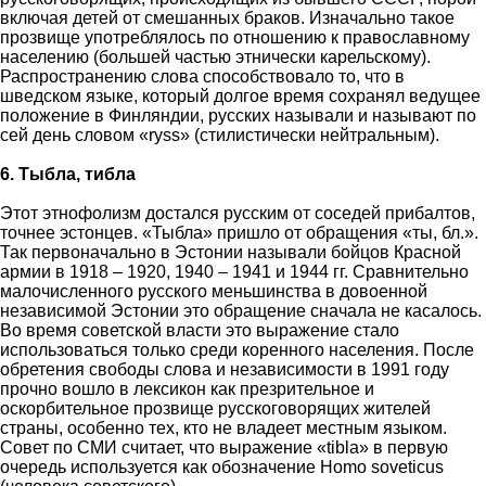
включая детей от смешанных браков. Изначально такое
прозвище употреблялось по отношению к православному
населению (большей частью этнически карельскому).
Распространению слова способствовало то, что в
шведском языке, который долгое время сохранял ведущее
положение в Финляндии, русских называли и называют по
сей день словом «ryss» (стилистически нейтральным).
6. Тыбла, тибла
Этот этнофолизм достался русским от соседей прибалтов,
точнее эстонцев. «Тыбла» пришло от обращения «ты, бл.».
Так первоначально в Эстонии называли бойцов Красной
армии в 1918 – 1920, 1940 – 1941 и 1944 гг. Сравнительно
малочисленного русского меньшинства в довоенной
независимой Эстонии это обращение сначала не касалось.
Во время советской власти это выражение стало
использоваться только среди коренного населения. После
обретения свободы слова и независимости в 1991 году
прочно вошло в лексикон как презрительное и
оскорбительное прозвище русскоговорящих жителей
страны, особенно тех, кто не владеет местным языком.
Совет по СМИ считает, что выражение «tibla» в первую
очередь используется как обозначение Homo soveticus