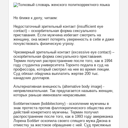
Но ближе к делу, читаем:
Недостаточный зрительный контакт (insufficient eye
contact) – оскорбительная форма сексуального
приставания. Если мужчина избегает смотреть на
женщину, она может потерять уверенность в себе и даже
почувствовать физическую угрозу.
Чрезмерный зрительный контакт (excessive eye contact) –
оскорбительная форма сексуального приставания.
Термин получил распространение после того, как в 1994
году студентка университета Торонто подала в суд на
профессора, который смотрел на нее во время лекции.
Суд обязал обидчика выплатить жертве 200 тыс.
канадских долларов.
Альтернативная внешность (alternative body image) -
непривлекательная. Так предлагается называть женщин,
которых раньше именовали некрасивыми.
Боббитектомия (bobbitectomy) - оскопление мужчины в
знак протеста против фаллократического общества или
действий конкретного мужчины. Термин получил
распространение после того, как в 1993 году американка
Лорена Боббит оскопила своего спящего мужа Джона в
отместку за жестокое обращение с ней. Суд присяжных