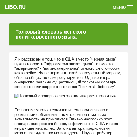
LIBO.RU
МЕНЮ
Категории
Толковый словарь женского
Голосования
политкорректного языка
Букофки
Я к рассказам о том, что в США вместо "чёрная дыра"
нужно говорить "афроамериканская дыра", а вместо
"американка" - "вагиноамериканец" относился с юмором,
как к фейку. Ну не верю я в такой запредельный маразм,
обычно общество саморегулируется. Однако вчера
обнаружил реально существующий толковый словарь
женского политкорректного языка "Feminist Dictionary":
Появление многих терминов из словаря связано с
реальными событиями, так что сомневаться в их
актуальности не приходится Однако насколько этот
словарь распространён среди феминисток США и всея
мира - мне неизестно. Зато на автора предисловия
можно поглядеть прямо вот здесь - Паула Трейчлер: