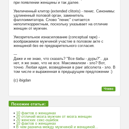
при появлении женщины и так далее.
Увеличенный клитор (extended clitoris) - пенис. Синонимы:
удлиненный половой орган, заменитель
фаллоимитатора. Слово "пенис" считается
неполиткорректным, поскольку указывает на отличие
женщин от мужчин.
Умозрительное изнасилование (conceptual rape) -
воображаемое мужчиной участие в половом акте с
женщиной без ее предварительного согласия.
---
Даже и не знаю, что сказать? "Все бабы - дуры?".. да
нет, я же знаю, что не все. Максимализм - зло? Вот,
точно. Любая идея, возведённая в ранг абсолюта - зло. В
том числе и выраженная в предыдущем предложении :)
(с) ibigdan
Чтиво
Похожие статьи:
•
10 фактов о женщинах
•
20 отличий мозга мужчин от мозга женщин
•
20 женских секс-ошибок
•
10 фактов о женщинах
•
В чем разнича между мужчиной и женщиной...