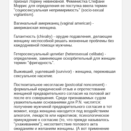
признал Лорену невиновной. Феминистка Стефани
Моррис для определения ее поступка ввела термин
"социосексуальная непримиримость" (socio-sexual
vigilantism).
Вагинальный американец (vaginal american) -
американская женщина.
Галантность (chivalry) - орудие подавления, делающее
женщину неспособной решать жизненные проблемы без
каждодневной помощи мужчины.
Гетеросексуальный целибат (heterosexual celibate) -
определение, заменяющее оскорбительный для женщин
термин "фригидность".
Выживший, уцелевший (survivor) - женщина, пережившая
сексуальное насилие.
Посткоитальное несогласие (postcoital nonconsent) -
формальный юридический отзыв и опротестование
женщиной предварительного согласия на половой акт
после его совершения. Среди признаваемых судом
уважительными основаниями для P.N. числятся:
получение мужчиной предварительного согласия в тот
момент, когда женщина находится под воздействием
алкоголя, лекарств или наркотиков; психологическое
принуждение к согласию (то, что прежде называлось
"ухаживанием"); несоответствие полового акта
ожиданиям и желаниям женщины. (А вот применение