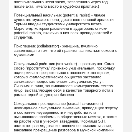
посткоитального несогласия, заявленного через год
после акта, имело место в судебной практике.)
Потенциальный насильник (potential rapist) - любое
существо мужского пола, достигшее половой зрелости.
Термин введен студентками университета штата
Мэриленд, которые расклеили в аудиториях списки
potential rapists, включив в них всех преподавателей и
студентов.
Приспешник (collaborator) - женщина, публично
заявляющая о том, что ей нравится заниматься сексом с
мужчинами.
Сексуальный работник (sex-worker) - проститутка. Само
слово "проститутка" признано унизительным, поскольку
подчеркивает презрительное отношение к женщинам,
которых фаллократическое общество заставило
заниматься предоставлением сексуальных услуг.
Синонимы: лицо, занимающееся коммерческим сексом;
лицо, выставляющее себя в качестве товарного лота в
рамках одной из доктрин бизнеса.
Сексуальное преследование (sexual harrassment) –
неожиданное сексуальное внимание, приводящее жертву
в состояние неуверенности и неудобства или
вызывающее проблемы в общественных местах, а также
на работе или в учебном заведении. Формами S.H.
являются разглядывание, оценочное присвистывание,
внезапное прекращение разговора в мужской компании