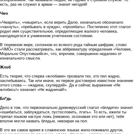
есть, раз не служил в армии — значит негодяй!
Чмо
«Чмарить», «чмырить», если верить Далю, изначально обозначало
«чахнуть», «пребывать в нужде», «прозябать». Постепенно этот глагол
родил имя существительное, определяющее жалкого человека,
находящегося в униженном угнетенном состоянии.
В тюремном мире, склонном ко всякого рода тайным шифрам, слово
«ЧМО» стали рассматривать, как аббревиатуру определения «Человек,
Морально Опустившийся», что, впрочем, совершенно недалеко от
изначального смысла.
Жлоб
Есть теория, что сперва «жлобами» прозвали тех, кто пил жадно,
захлебываясь. Так или иначе, но первое достоверно известное значение
этого слова — «жадина, скупердяй». Да и сейчас выражение «Не
жлобись!» означает «Не жадничай!».
Бл*дь
Дело в том, что первоначально древнерусский глагол «блядити» значил
«ошибаться, заблуждаться, пустословить, лгать». То есть, ежели ты
трепал языком наглую ложь (неважно, осознавая это или нет), тебя
вполне могли назвать блядью, невзирая на пол.
В это же самое время в славянских языках жило-поживало другое,