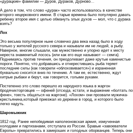
«дурацкие» фамилии — Дуров, Дураков, Дурново…
А дело в том, что слово «дурак» часто использовалось в качестве
второго нецерковного имени. В старые времена было популярно давать
ребенку второе имя с целью обмануть злых духов — мол, что с дурака
взять?
Лох
Это весьма популярное ныне словечко два века назад было в ходу
только у жителей русского севера и называли им не людей, а рыбу.
Наверное, многие слышали, как мужественно и упорно идет к месту
нереста знаменитый лосось (или как его еще называют — семга).
Поднимаясь против течения, он преодолевает даже крутые каменистые
пороги. Понятно, что добравшись и отнерестившись рыба теряет
последние силы (как говорили «облоховивается») и израненная
буквально сносится вниз по течению. А там ее, естественно, ждут
хитрые рыбаки и берут, как говорится, голыми руками.
Постепенно это слово перешло из народного языка в жаргон
бродячихторговцев — офеней (отсюда, кстати, и выражение «болтать по
фене», тоесть общаться на жаргоне). «Лохом» они прозвали мужичка-
крестьянина,который приезжал из деревни в город, и которого было
легко надуть.
Шаромыжник
1812 год. Ранее непобедимая наполеоновская армия, измученная
холодами и партизанами, отступала из России. Бравые «завоеватели
Европы» превратились в замерзших и голодных оборванцев. Теперь они