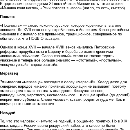
В церковном произведении XI века «Четьи Минеи» есть такие строки:
«Мьчаша кони нагло», «Реки потопят я нагло» (нагло, то есть, быстро).
Пошляк
«Пошлость» — слово исконно русское, которое коренится в глаголе
«пошли». До XVII века оно употреблялось в более чем благопристойном
значении и означало все привычное, традиционное, совершаемое по
обычаю, то, что ПОШЛО исстари.
Однако в конце XVII — начале XVIII веков начались Петровские
реформы, прорубка окна в Европу и борьба со всеми древними
«пошлыми» обычаями. Слово «пошлый» стало на глазах терять
уважение и теперь всё больше значило — «отсталый», «постылый»,
«некультурный», «простоватый».
Мерзавец
Этимология «мерзавца» восходит к слову «мерзлый». Холод даже для
северных народов никаких приятных ассоциаций не вызывает, поэтому
«мерзавцем» стали называть холодного, бесчувственного,
равнодушного, черствого, бесчеловечного… в общем крайне (до дрожи!)
неприятного субъекта. Слово «мразь», кстати, родом оттуда же. Как и
популярные ныне «отморозки».
Негодяй
То, что это человек к чему-то не годный, в общем-то, понятно. Но в XIX
веке, когда в России ввели рекрутский набор, это слово не было
оскорблением. Так называли людей, не годных к строевой службе. То