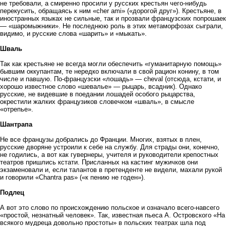
не требовали, а смиренно просили у русских крестьян чего-нибудь
перекусить, обращаясь к ним «сher ami» («дорогой друг»). Крестьяне, в
иностранных языках не сильные, так и прозвали французских попрошаек
— «шаромыжники». Не последнюю роль в этих метаморфозах сыграли,
видимо, и русские слова «шарить» и «мыкать».
Шваль
Так как крестьяне не всегда могли обеспечить «гуманитарную помощь»
бывшим оккупантам, те нередко включали в свой рацион конину, в том
числе и павшую. По-французски «лошадь» — cheval (отсюда, кстати, и
хорошо известное слово «шевалье» — рыцарь, всадник). Однако
русские, не видевшие в поедании лошадей особого рыцарства,
окрестили жалких французиков словечком «шваль», в смысле
«отрепье».
Шантрапа
Не все французы добрались до Франции. Многих, взятых в плен,
русские дворяне устроили к себе на службу. Для страды они, конечно,
не годились, а вот как гувернеры, учителя и руководители крепостных
театров пришлись кстати. Присланных на кастинг мужичков они
экзаменовали и, если талантов в претенденте не видели, махали рукой
и говорили «Сhantra pas» («к пению не годен»).
Подлец
А вот это слово по происхождению польское и означало всего-навсего
«простой, незнатный человек». Так, известная пьеса А. Островского «На
всякого мудреца довольно простоты» в польских театрах шла под