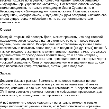
весьма похожее по звучанию, слово «блудити», которое означало
«блуждать» (ср. украинское «блукати»). Постепенно словом «блуд»
стали определять не только экспедицию Ивана Сусанина, но и
беспорядочную «блуждающую» половую жизнь. Появились слова
«блудница», «блудолюбие», «блудилище» (дом разврата). Сначала оба
слова существовали обособленно, но затем постепенно стали
смешиваться.
Стерва
Каждый, открывший словарь Даля, может прочесть, что под стервой
подразумевается «дохлая, палая скотина», то есть, проще говоря —
падаль, гниющее мясо. Вскоре словцом «стервоза» мужчины стали
презрительно называть особо подлых и вредных («с душком») шлюх. А
так как вредность женщины мужчин, видимо, заводила (чисто мужское
удовольствие от преодоления препятствий), то и слово «стерва»,
сохранив изрядную долю негатива, присвоило себе и некоторые черты
«роковой женщины». Хотя о первоначальном его значении нам до сих
пор напоминает гриф стервятник, питающийся падалью.
Зараза
Девушки бывают разные. Возможно, и на слово «зараза» не все
обижаются, но комплиментом его уж точно не назовешь. И тем не
менее, изначально это был все-таки комплимент. В первой половине
XVIII века светские ухажеры постоянно «обзывали» прекрасных дам
«заразами», а поэты даже фиксировали это в стихах.
А всё потому, что слово «заразить» изначально имело не только
медицински-инфекционный смысл, но и было синонимом «сразить». В