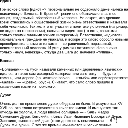
Идиот
Греческое слово [идиот «> первоначально не содержало даже намека на
психическую болезнь. В Древней Греции оно обозначало «частное
лицо», «отдельный, обособленный человек». Не секрет, что древние
греки относились к общественной жизни очень ответственно и называли
себя «политэс». Тех же, кто от участия в политике уклонялся (например,
не ходил на голосования), называли «идиотэс» (то есть, занятыми
только своими личными узкими интересами). Естественно, «идиотов»
сознательные граждане не уважали, и вскоре это слово обросло новыми
пренебрежительными оттенками — «ограниченный, неразвитый,
невежественный человек». И уже у римлян латинское idiota значит
только «неуч, невежда», откуда два шага до значения «тупица».
Болван
«Болванами» на Руси называли каменных или деревянных языческих
идолов, а также сам исходный материал или заготовку — будь то
камень, или дерево (ср. чешское balvan — «глыба» или сербохорватское
«балван» — «бревно, брус»). Считают, что само слово пришло в
славянские языки из тюркского.
Дурак
Очень долгое время слово дурак обидным не было. В документах XV–
XVII вв. это слово встречается в качестве имени. И именуются так
отнюдь не холопы, а люди вполне солидные — «Князь Федор
Семенович Дурак Кемский», «Князь Иван Иванович Бородатый Дурак
Засекин», «московский дьяк (тоже должность немаленькая — В.Г.)
Дурак Мишурин». С тех же времен начинаются и бесчисленные