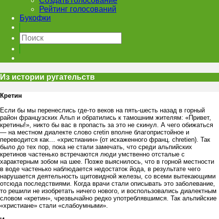
Создать голосование
Рейтинг голосований
Букофки
Из истории ругательств
Кретин
Если бы мы перенеслись где-то веков на пять-шесть назад в горный
район французских Альп и обратились к тамошним жителям: «Привет,
кретины!», никто бы вас в пропасть за это не скинул. А чего обижаться
— на местном диалекте слово cretin вполне благопристойное и
переводится как… «христианин» (от искаженного франц. chretien). Так
было до тех пор, пока не стали замечать, что среди альпийских
кретинов частенько встречаются люди умственно отсталые с
характерным зобом на шее. Позже выяснилось, что в горной местности
в воде частенько наблюдается недостаток йода, в результате чего
нарушается деятельность щитовидной железы, со всеми вытекающими
отсюда последствиями. Когда врачи стали описывать это заболевание,
то решили не изобретать ничего нового, и воспользовались диалектным
словом «кретин», чрезвычайно редко употреблявшимся. Так альпийские
«христиане» стали «слабоумными».