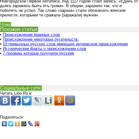
Новгородской Первой летописи, под 1117 годом стоит запись: «Единъ от
дьякъ зараженъ былъ отъ грома». В общем, заразило так, что и
поболеть не успел. Так слово «зараза» стало обозначать женские
прелести, которыми те сражали (заражали) мужчин.
Чтиво
Похожие статьи:
•
Происхождение бранных слов
•
Происхождение некоторых ругательств.
•
10 привычных русских слов имеющих интересное происхождение
•
Исторические факты о происхождении слов
•
7 прозвищ которые получили русские
Социальные сети:
Читать Libo.Ru в:
Поделиться: