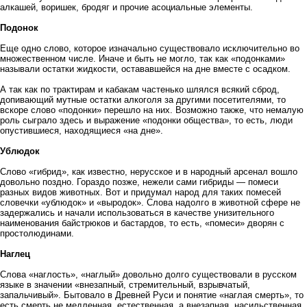
алкашей, воришек, бродяг и прочие асоциальные элементы.
Подонок
Еще одно слово, которое изначально существовало исключительно во
множественном числе. Иначе и быть не могло, так как «подонками»
называли остатки жидкости, остававшейся на дне вместе с осадком.
А так как по трактирам и кабакам частенько шлялся всякий сброд,
допивающий мутные остатки алкоголя за другими посетителями, то
вскоре слово «подонки» перешло на них. Возможно также, что немалую
роль сыграло здесь и выражение «подонки общества», то есть, люди
опустившиеся, находящиеся «на дне».
Ублюдок
Слово «гибрид», как известно, нерусское и в народный арсенал вошло
довольно поздно. Гораздо позже, нежели сами гибриды — помеси
разных видов животных. Вот и придумал народ для таких помесей
словечки «ублюдок» и «выродок». Слова надолго в животной сфере не
задержались и начали использоваться в качестве унизительного
наименования байстрюков и бастардов, то есть, «помеси» дворян с
простолюдинами.
Наглец
Слова «наглость», «наглый» довольно долго существовали в русском
языке в значении «внезапный, стремительный, взрывчатый,
запальчивый». Бытовало в Древней Руси и понятие «наглая смерть», то
есть смерть не медленная, естественная, а внезапная, насильственная.