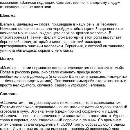
названием «Записки подлеца». Соответственно, к «подлому люду»
относились все не шляхтичи.
Шельма
Шельма, шельмец — слова, пришедшие в нашу речь из Германии.
Немецкое schelmen означало «пройдоха, обманщик». Чаще всего так
называли мошенника, выдающего себя за другого человека. В
стихотворении Г. Гейне «Шельм фон Бергер» в этой роли выступает
бергенский палач, который явился на светский маскарад,
притворившись знатным человеком. Герцогиня, с которой он танцевал,
уличила обманщика, сорвав с него маску.
Мымра
«Мымра» — коми-пермяцкое слово и переводится оно как «угрюмый».
Попав в русскую речь, оно стало означать прежде всего
необщительного домоседа (в словаре Даля так и написано: «мымрить»
— безвылазно сидеть дома»). Постепенно «мымрой» стали называть и
просто нелюдимого, скучного, серого и угрюмого человека.
Сволочь
«Сволочати» — по-древнерусски то же самое, что и «сволакивать».
Поэтому сволочью первоначально называли всяческий мусор, который
сгребали в кучу. Это значение (среди прочих) сохранено и у Даля:
«Сволочь — все, что сволочено или сволоклось в одно место: бурьян,
трава и коренья, сор, сволоченный бороною с пашни». Со временем
этим словом стали определять ЛЮБУЮ толпу, собравшуюся в одном
месте. И уж потом им стали именовать всяческий презренный люд —